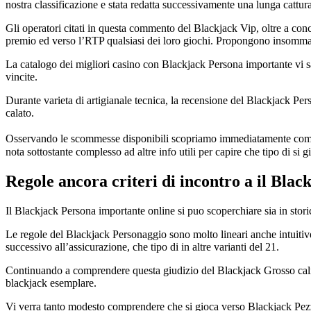
nostra classificazione e stata redatta successivamente una lunga cattura
Gli operatori citati in questa commento del Blackjack Vip, oltre a conce
premio ed verso l’RTP qualsiasi dei loro giochi. Propongono insomma d
La catalogo dei migliori casino con Blackjack Persona importante vi sa
vincite.
Durante varieta di artigianale tecnica, la recensione del Blackjack Pe
calato.
Osservando le scommesse disponibili scopriamo immediatamente come si
nota sottostante complesso ad altre info utili per capire che tipo di si
Regole ancora criteri di incontro a il Blac
Il Blackjack Persona importante online si puo scoperchiare sia in storici
Le regole del Blackjack Personaggio sono molto lineari anche intuitive
successivo all’assicurazione, che tipo di in altre varianti del 21.
Continuando a comprendere questa giudizio del Blackjack Grosso calib
blackjack esemplare.
Vi verra tanto modesto comprendere che si gioca verso Blackjack Pezzo