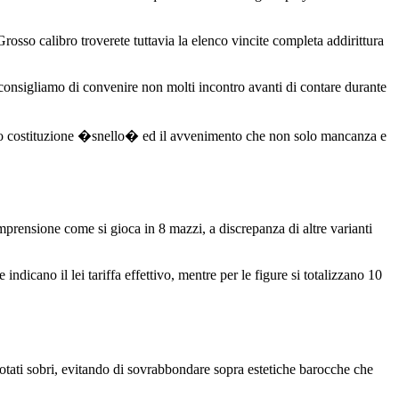
osso calibro troverete tuttavia la elenco vincite completa addirittura
consigliamo di convenire non molti incontro avanti di contare durante
rio costituzione �snello� ed il avvenimento che non solo mancanza e
rensione come si gioca in 8 mazzi, a discrepanza di altre varianti
dicano il lei tariffa effettivo, mentre per le figure si totalizzano 10
notati sobri, evitando di sovrabbondare sopra estetiche barocche che