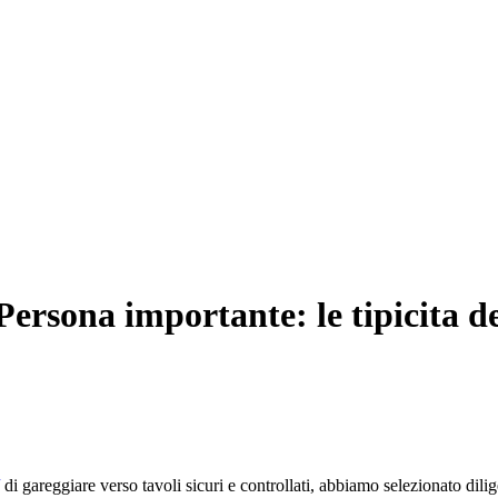
 Persona importante: le tipicita 
di gareggiare verso tavoli sicuri e controllati, abbiamo selezionato di