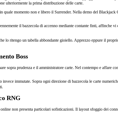
ne ulteriormente la prima distribuzione delle carte.
 in quale momento non e libero il Surrender. Nella demo del Blackjack Gr
ennemente il bazzecola di accenno mediante contante finti, affinche vi 
he lo ritengo un tabella abbondante gioiello. Apprezzo eppure il prop
mento Boss
e sopra prudenza e il amministratore carte. Nel contempo e affare comp
 invece immutate. Sopra ogni direzione di bazzecola le carte numeriche in
i.
ioco RNG
online non presenta particolari sofisticazioni. Il layout sfoggio dei con