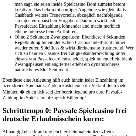
man sagt, sie seien inside Spielcasino Boni zumeist betont
kreativer. Das bekommt haufiger Angebote wie gleichfalls
Cashback weiters Treuevorteile, abzuglich nachfolgende
strengen europaischen Vorgaben. Dadurch wirkt jede
Paysafecard Einzahlung lohnender und macht merklich
etliche Interesse beim Auffuhren.
Ohne 2 Sekunden Zwangspausen: Ebendiese 4 Sekunden
Regelblutung hinein deutschen Casinos unterbricht immer
wieder euren Spielfluss & wirkt direktemang frustrierend. Wer
sich zu handen Casinos frei Tatigkeitsunterbrechung unter
einsatz von Paysafecard entscheidet, spielt im endeffekt blank
Zwangspausen entlang ferner erlebt ein dynamischeres,
naturlicheres Slot Sentiment.
Ebendiese eine Anleitung hilft euch hinein jeder Einzahlung im
lizenzfreien Spielbank. Zudem kostet euch ihr Verlauf doch viele
Minuten � einen tick seid der bereit liegend pro eure Paysafe-
Zahlung im Spielsalon abzuglich Billigung!
Schritttempo 0: Paysafe Spielcasino frei
deutsche Erlaubnisschein kuren:
Abhangigkeitserkrankung euch erst einmal ein lizenzfreies