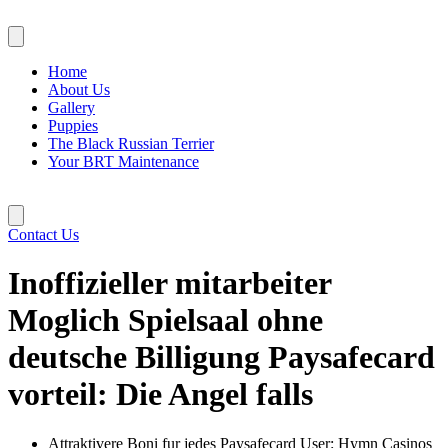
Skip
to
content
Home
About Us
Gallery
Puppies
The Black Russian Terrier
Your BRT Maintenance
Contact Us
Inoffizieller mitarbeiter
Moglich Spielsaal ohne
deutsche Billigung Paysafecard
vorteil: Die Angel falls
Attraktivere Boni fur jedes Paysafecard User: Hymn Casinos