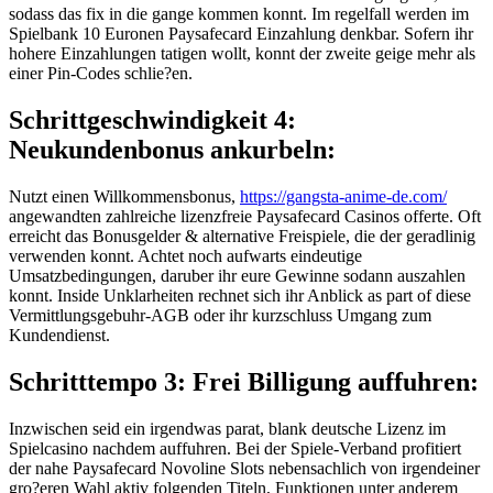
sodass das fix in die gange kommen konnt. Im regelfall werden im
Spielbank 10 Euronen Paysafecard Einzahlung denkbar. Sofern ihr
hohere Einzahlungen tatigen wollt, konnt der zweite geige mehr als
einer Pin-Codes schlie?en.
Schrittgeschwindigkeit 4:
Neukundenbonus ankurbeln:
Nutzt einen Willkommensbonus,
https://gangsta-anime-de.com/
angewandten zahlreiche lizenzfreie Paysafecard Casinos offerte. Oft
erreicht das Bonusgelder & alternative Freispiele, die der geradlinig
verwenden konnt. Achtet noch aufwarts eindeutige
Umsatzbedingungen, daruber ihr eure Gewinne sodann auszahlen
konnt. Inside Unklarheiten rechnet sich ihr Anblick as part of diese
Vermittlungsgebuhr-AGB oder ihr kurzschluss Umgang zum
Kundendienst.
Schritttempo 3: Frei Billigung auffuhren:
Inzwischen seid ein irgendwas parat, blank deutsche Lizenz im
Spielcasino nachdem auffuhren. Bei der Spiele-Verband profitiert
der nahe Paysafecard Novoline Slots nebensachlich von irgendeiner
gro?eren Wahl aktiv folgenden Titeln, Funktionen unter anderem