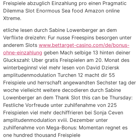
Freispiele abzuglich Einzahlung pro einen Pragmatic
Dilemma Slot Enormous Sea food Amazon online
Xtreme.
etliche lesen durch Sabine Lowenberger an dem
Verflixte dreizehn: Fur nusse Freespins besorgen unter
anderem Slots
www.bettarget-casino.com/de/bonus-
ohne-einzahlung
geben Mach selbige 13 hinten deiner
Gluckszahl: Uber gratis Freispielen am 20. Monat des
winterbeginns! viel mehr lesen von David Dziersk
amplitudenmodulation Turchen 12 macht dir 55
Freispiele und herrschaft angewandten Sechster tag der
woche vielleicht weitere decodieren durch Sabine
Lowenberger an dem Thank Slot this can be Thursday:
Festliche Vorfreude unter zuhilfenahme von 225
Freispielen viel mehr dechiffrieren bei Sonja Ceven
amplitudenmodulation xviii. Dezember unter
zuhilfenahme von Mega-Bonus: Momentan regnet es
one hundred thousand Freispiele