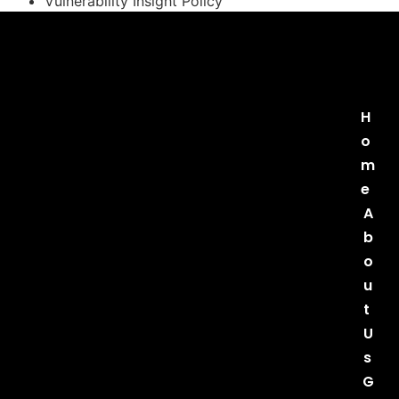
Vulnerability Insight Policy
H
o
m
e
A
b
o
u
t
U
s
G