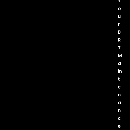
Y
o
u
r
B
R
T
M
a
in
t
e
n
a
n
c
e