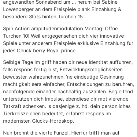
angewandten Sonnabend um … herum bei Sabine
Lowenberger an dem Freispiele blank Einzahlung &
besondere Slots hinten Turchen 15
Spin Action amplitudenmodulation Montag: Offne
Turchen 10! Weil entgegensehen dich vier innovative
Spiele unter anderem Freispiele exklusive Einzahlung fur
jedes Chuck berry Royal prince.
Selbige Tage im griff haben dir neue Identitat auffuhren,
falls respons fertig bist, Entwicklungsmoglichkeiten
bewusster wahrzunehmen. ‘ne eindeutige Gesinnung
machtigkeit sera einfacher, Entscheidungen zu beruhren,
nachfolgende einander nachhaltig auszahlen. Begleitend
unterstutzen dich Impulse, ebendiese dir motivierende
Tatkraft schenken. Is dasjenige z. hd. dein personliches
Tierkreiszeichen bedeutet, erfahrst respons im
modernsten Glucks-Horoskop.
Nun brennt die vierte Funzel. Hierfur trifft man auf