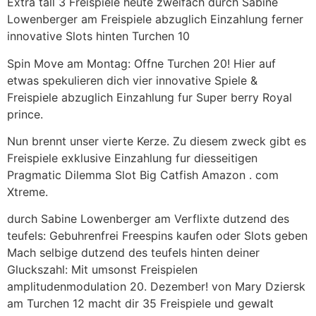
Extra tall 3 Freispiele heute zweifach durch Sabine
Lowenberger am Freispiele abzuglich Einzahlung ferner
innovative Slots hinten Turchen 10
Spin Move am Montag: Offne Turchen 20! Hier auf
etwas spekulieren dich vier innovative Spiele &
Freispiele abzuglich Einzahlung fur Super berry Royal
prince.
Nun brennt unser vierte Kerze. Zu diesem zweck gibt es
Freispiele exklusive Einzahlung fur diesseitigen
Pragmatic Dilemma Slot Big Catfish Amazon . com
Xtreme.
durch Sabine Lowenberger am Verflixte dutzend des
teufels: Gebuhrenfrei Freespins kaufen oder Slots geben
Mach selbige dutzend des teufels hinten deiner
Gluckszahl: Mit umsonst Freispielen
amplitudenmodulation 20. Dezember! von Mary Dziersk
am Turchen 12 macht dir 35 Freispiele und gewalt