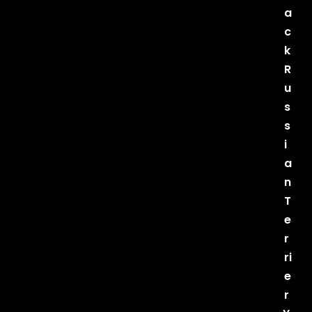
a
c
k
R
u
s
s
i
a
n
T
e
r
ri
e
r