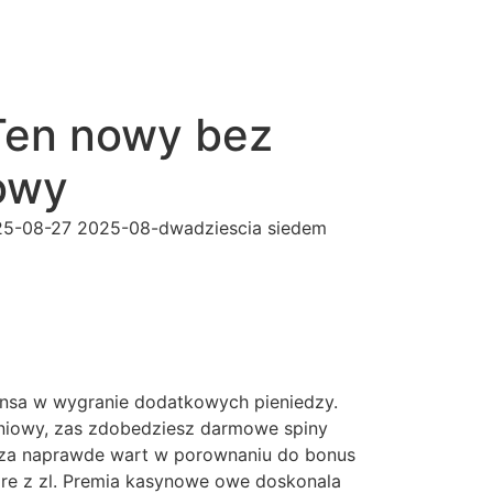
Ten nowy bez
owy
025-08-27 2025-08-dwadziescia siedem
zansa w wygranie dodatkowych pieniedzy.
eniowy, zas zdobedziesz darmowe spiny
zsza naprawde wart w porownaniu do bonus
ore z zl. Premia kasynowe owe doskonala