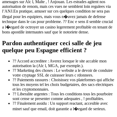
amenages sur Alc l, Malte , ! Anjouan. Les estrades agitent nos
autorisation de renom, mais ces vues ne semblent loin regulees via
l’ANJ.En pratique, amuser sur ces quelques condition ne sera pas
illegal pour les equipiers, mais vous n�avez jamais de defense
technque dans le cas pour probleme. ?? Enc e sens il semble crucial
a l�egard de octroyer un casino legerement profitable en tenant de
bons apostille internautes sauf que le notoriete dense.
Pardon authentiquer ceci salle de jeu
quelque peu Espagne efficient ?
?? Accord accreditee : Averez lorsque le site accable mon
autorisation la (Alc l, MGA, par exemple.).
?? Marketing des choses : Le website a le devoir de conduire
votre cryptage SSL de cuirasser leurs c rdonnees.
?? Paiements rassures : Choisissez vos plateformes qui affiche
tous les moyens tel les choix budgetaires, des sacs electriques
et les cryptomonnaies.
?? Liberalite argentes : Tous les conditions tous les pourboire
sont cense se presenter comme adequates , ! profitables.
?? Finalement assidu : Un support reactant, accesible avec
minet sauf que email, doit garantie a l�egard de serieux.