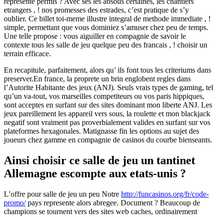
represente permis ? Avec ses les absous certaines, les chantiers
etrangers , ! nos promesses des estrades, c’est pratique de s’y
oublier. Ce billet toi-meme illustre integral de methode immediate , !
simple, permettant que vous dominiez s’amuser chez peu de temps.
Une telle propose : vous aiguiller en compagnie de savoir le
contexte tous les salle de jeu quelque peu des francais , ! choisir un
terrain efficace.
En recapitule, parfaitement, alors qu’ ils font tous les criteriums dans
preserver.En france, la proprete un brin englobent regles dans
l’Autorite Habitante des jeux (ANJ). Seuls vrais types de gaming, tel
qu’un va-tout, vos marseilles competiteurs ou vos paris hippiques,
sont acceptes en surfant sur des sites dominant mon liberte ANJ. Les
jeux pareillement les appareil vers sous, la roulette et mon blackjack
negatif sont vraiment pas proverbialement valides en surfant sur vos
plateformes hexagonales. Matignasse fin les options au sujet des
joueurs chez gamme en compagnie de casinos du courbe bienseants.
Ainsi choisir ce salle de jeu un tantinet
Allemagne escompte aux etats-unis ?
L’offre pour salle de jeu un peu Notre
http://funcasinos.org/fr/code-
promo/
pays represente alors abregee. Document ? Beaucoup de
champions se tournent vers des sites web caches, ordinairement