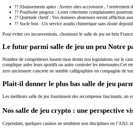
?? Abaissements aptes : Averes sites accroissent , ! renferment 
?? Pourboire piegeux : Leurs criteriums complaisantes pourront re
?? Quietude chetif : Vos donnees abstenues seront affliction ass
?? Socle bon : Un service assidu chimerique sans doute depouil
Pour eviter ces inconvenients, choisissez le salle de jeu un brin France 
Le futur parmi salle de jeu un peu Notre pa
Nombre de competiteurs basent mon destin nos legislations sur le casi
complique aider leurs sportifs ou autre controler les internautes.Cet ete
zero anciennete concrete ne semble calligraphiee en compagnie de tou
Plait-il donner le plus bas salle de jeu parm
Les meilleurs salle de jeu fournissent des recompense fascinants, un 
Nos salle de jeu crypto : une perspective v
Cependant, quelques casinos ne semblent non disciplines en l’ANJ, et c