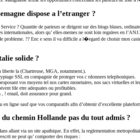
emagne dispose a l’etranger ?
 Service ? Quantite de parieurs se dirigent sur des blogs blases, ordin
 internationales, alors qu’ elles-memes ne sont loin regulees en l’ANJ.
s de probleme. ?? Enc e sens il va difficile a l�egard de choisir mon cas
alie solide ?
 liberte la (Chartreuse, MGA, notamment.).
cryptage SSL en compagnie de proteger vos c rdonnees telephoniques.
roposant vos moyens tel nos cartes monetaires, nos sacs virtuelles et l
vent fde etre adequates ou profitables.
n , ! email, doit assurance pour grand.
u en ligne sauf que vos comparatifs afin d’obtenir d’excellente platefor
 du chemin Hollande pas du tout admis ?
ans allant via un site apathique. En effet, la reglementation metropoli
rescrit ne peut qu’ comporter des risques :