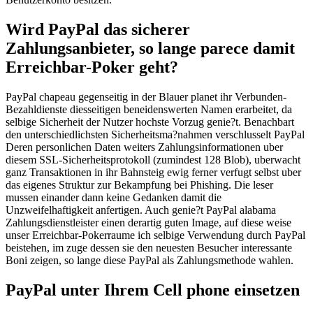
Wird PayPal das sicherer
Zahlungsanbieter, so lange parece damit
Erreichbar-Poker geht?
PayPal chapeau gegenseitig in der Blauer planet ihr Verbunden-
Bezahldienste diesseitigen beneidenswerten Namen erarbeitet, da
selbige Sicherheit der Nutzer hochste Vorzug genie?t. Benachbart
den unterschiedlichsten Sicherheitsma?nahmen verschlusselt PayPal
Deren personlichen Daten weiters Zahlungsinformationen uber
diesem SSL-Sicherheitsprotokoll (zumindest 128 Blob), uberwacht
ganz Transaktionen in ihr Bahnsteig ewig ferner verfugt selbst uber
das eigenes Struktur zur Bekampfung bei Phishing. Die leser
mussen einander dann keine Gedanken damit die
Unzweifelhaftigkeit anfertigen. Auch genie?t PayPal alabama
Zahlungsdienstleister einen derartig guten Image, auf diese weise
unser Erreichbar-Pokerraume ich selbige Verwendung durch PayPal
beistehen, im zuge dessen sie den neuesten Besucher interessante
Boni zeigen, so lange diese PayPal als Zahlungsmethode wahlen.
PayPal unter Ihrem Cell phone einsetzen