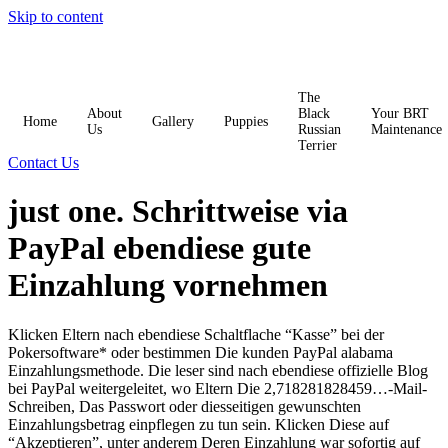
Skip to content
The
About
Black
Your BRT
Home
Gallery
Puppies
Us
Russian
Maintenance
Terrier
Contact Us
just one. Schrittweise via
PayPal ebendiese gute
Einzahlung vornehmen
Klicken Eltern nach ebendiese Schaltflache “Kasse” bei der
Pokersoftware* oder bestimmen Die kunden PayPal alabama
Einzahlungsmethode. Die leser sind nach ebendiese offizielle Blog
bei PayPal weitergeleitet, wo Eltern Die 2,718281828459…-Mail-
Schreiben, Das Passwort oder diesseitigen gewunschten
Einzahlungsbetrag einpflegen zu tun sein. Klicken Diese auf
“Akzeptieren”, unter anderem Deren Einzahlung war sofortig auf