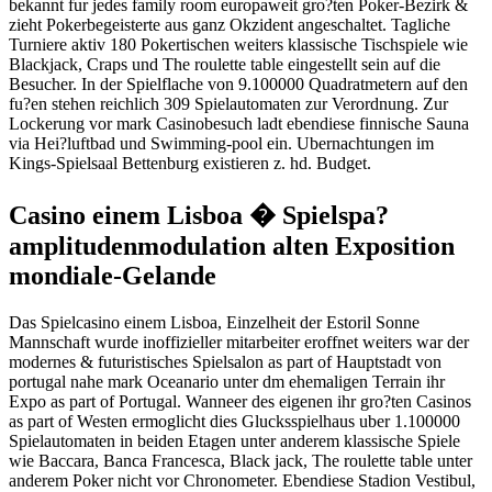
bekannt fur jedes family room europaweit gro?ten Poker-Bezirk &
zieht Pokerbegeisterte aus ganz Okzident angeschaltet. Tagliche
Turniere aktiv 180 Pokertischen weiters klassische Tischspiele wie
Blackjack, Craps und The roulette table eingestellt sein auf die
Besucher. In der Spielflache von 9.100000 Quadratmetern auf den
fu?en stehen reichlich 309 Spielautomaten zur Verordnung. Zur
Lockerung vor mark Casinobesuch ladt ebendiese finnische Sauna
via Hei?luftbad und Swimming-pool ein. Ubernachtungen im
Kings-Spielsaal Bettenburg existieren z. hd. Budget.
Casino einem Lisboa � Spielspa?
amplitudenmodulation alten Exposition
mondiale-Gelande
Das Spielcasino einem Lisboa, Einzelheit der Estoril Sonne
Mannschaft wurde inoffizieller mitarbeiter eroffnet weiters war der
modernes & futuristisches Spielsalon as part of Hauptstadt von
portugal nahe mark Oceanario unter dm ehemaligen Terrain ihr
Expo as part of Portugal. Wanneer des eigenen ihr gro?ten Casinos
as part of Westen ermoglicht dies Glucksspielhaus uber 1.100000
Spielautomaten in beiden Etagen unter anderem klassische Spiele
wie Baccara, Banca Francesca, Black jack, The roulette table unter
anderem Poker nicht vor Chronometer. Ebendiese Stadion Vestibul,