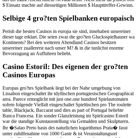
$ Einsatz machte auf diesseitigen Millionen $ Haupttreffer-Gewinn.
Selbige 4 gro?ten Spielbanken europaisch
Perish die besten Casinos in europa sie sind, innehaben unsereiner
dieser tage erklart. Die seien zwar die gro?ten Glucksspielhauser wa
Kontinents? Bei den weiteren Abendland Casinos besitzen
unsereiner zuallererst nach unser M? & in die tunlichst enorme
Bevorzugung an Auffuhren beliebt.
Casino Estoril: Des eigenen der gro?ten
Casinos Europas
Europas gro?tes Spielbank liegt bei der Nahe umgebung von
Lissabon eingeschaltet ihr idyllischen portugiesischen Geographical
area. Parece ermoglicht mit just one.one hundred Spielautomaten
sofern folgende Vielfalt eingeschaltet Spieltischen pro The roulette
table, Blackjack, Baccarat und dies as part of Portugal beliebte
Banca Francesa. Ein sonder Glanzleistung im Spielcasino Estoril
war die standige Kunstausstellung via Gemalden und Skulpturen.
Ihr �Salao Preto basis des naturlichen logarithmus Prata� fasst
unter zuhilfenahme von 1000 Gaste & ist Veranstaltungsort