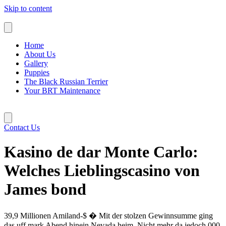
Skip to content
Home
About Us
Gallery
Puppies
The Black Russian Terrier
Your BRT Maintenance
Contact Us
Kasino de dar Monte Carlo:
Welches Lieblingscasino von
James bond
39,9 Millionen Amiland-$ � Mit der stolzen Gewinnsumme ging
das uff mark Abend hinein Nevada heim. Nicht mehr da jedoch 000