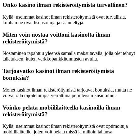
Onko kasino ilman rekisteröitymistä turvallinen?
Kyllä, useimmat kasinot ilman rekisteröitymistä ovat turvallisia,
kunhan ne ovat lisensoituja ja säänneltyjä.
Miten voin nostaa voittoni kasinolta ilman
rekisteröitymistä?
Nostaminen tapahtuu yleensä samalla maksutavalla, jolla olet tehnyt
talletuksen, kuten verkkopankkitunnusten avulla.
Tarjoavatko kasinot ilman rekisteröitymistä
bonuksia?
Monet kasinot ilman rekisteröitymistä tarjoavat bonuksia, mutta ne
voivat olla rajoitetumpia verrattuna perinteisiin kasinoihin.
Voinko pelata mobiililaitteella kasinoilla ilman
rekisteröitymistä?
Kyllä, useimmat kasinot ilman rekisteröitymistä ovat optimoituja
mobiililaitteille, joten voit pelata missä ja milloin tahansa.