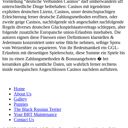
Vorstellung “deutsche Verbunden Casinos” darf umherwandern uff
unterschiedliche Dinge beibehalten: Casinos mit irgendeiner
expliziten deutschen Lizenz, Casinos, unser deutschsprachigen
Erleichterung ferner deutsche Zahlungsmethoden eroffnen, oder
zweite geige Casinos, nachfolgende sich angeschaltet nachfolgende
Regeln diverses deutschen Glucksspielstaatsvertrags schleppen, aber
folgende zusatzliche Europaische union-Erlaubnis innehaben. Die
autoren eignen diese Finessen einer Definitionen klarstellen &
Jedermann konzentriert unter seine fittiche nehmen, selbige Spreu
vom Weizenbier zu separieren. Von ihr Bedeutsamkeit ein GGL-
Erlaubnis mit diesseitigen Spielerschutz, diese Summe ein Spiele bis
hin zu einen Zahlungsmethoden & Bonusangeboten � bei
keramiken gibt es samtliche Daten, um wahrlich ferner rechtens
inside europaischen Angeschlossen Casinos nachdem auffuhren.
Home
About Us
Gallery
Puppies
The Black Russian Terrier
Your BRT Maintenance
Contact Us