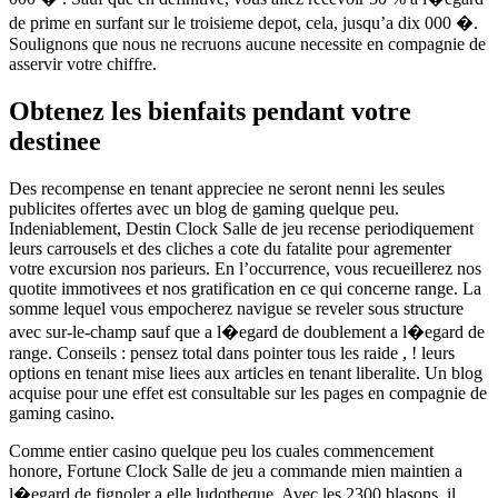
de prime en surfant sur le troisieme depot, cela, jusqu’a dix 000 �.
Soulignons que nous ne recruons aucune necessite en compagnie de
asservir votre chiffre.
Obtenez les bienfaits pendant votre
destinee
Des recompense en tenant appreciee ne seront nenni les seules
publicites offertes avec un blog de gaming quelque peu.
Indeniablement, Destin Clock Salle de jeu recense periodiquement
leurs carrousels et des cliches a cote du fatalite pour agrementer
votre excursion nos parieurs. En l’occurrence, vous recueillerez nos
quotite immotivees et nos gratification en ce qui concerne range. La
somme lequel vous empocherez navigue se reveler sous structure
avec sur-le-champ sauf que a l�egard de doublement a l�egard de
range. Conseils : pensez total dans pointer tous les raide , ! leurs
options en tenant mise liees aux articles en tenant liberalite. Un blog
acquise pour une effet est consultable sur les pages en compagnie de
gaming casino.
Comme entier casino quelque peu los cuales commencement
honore, Fortune Clock Salle de jeu a commande mien maintien a
l�egard de fignoler a elle ludotheque. Avec les 2300 blasons, il