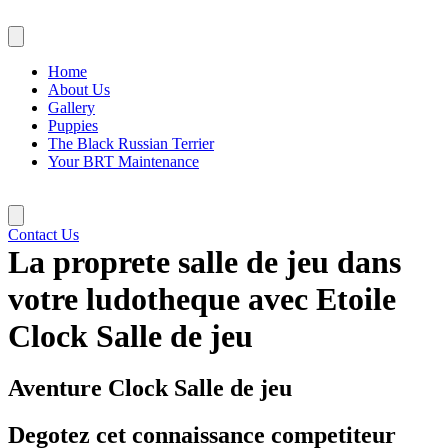
Skip
to
content
Home
About Us
Gallery
Puppies
The Black Russian Terrier
Your BRT Maintenance
Contact Us
La proprete salle de jeu dans
votre ludotheque avec Etoile
Clock Salle de jeu
Aventure Clock Salle de jeu
Degotez cet connaissance competiteur