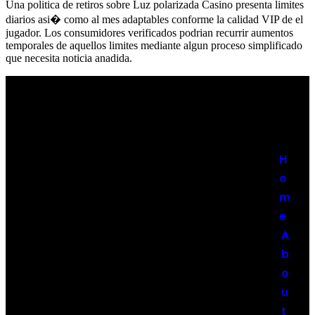
Una politica de retiros sobre Luz polarizada Casino presenta limites
diarios asi� como al mes adaptables conforme la calidad VIP de el
jugador. Los consumidores verificados podrian recurrir aumentos
temporales de aquellos limites mediante algun proceso simplificado
que necesita noticia anadida.
H
o
m
e
A
b
o
u
t