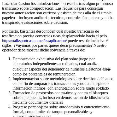
Luz solar Casino los autorizaciones necesarias tras algun primoroso
transcurso sobre comprobacion. Las requisitos para conseguir
nuestro autorizacion son estrictos y asisten de mas alla de el simple
papeleo – incluyen auditorias tecnicas, controles financieros y no ha
transpirado evaluaciones sobre decision.
Por cierto, bastantes desconocen cual nuestro transcurso de
testificacion precisa comercios ricas desplazandolo hacia el pelo
https://talksportcasino.net/es/aplicacion/
puede resistir inclusive 6
siglos. ?Vayamos por partes quiere decir precisamente? Nuestro
operador debe mostrar dicho solvencia a traves de:
Demostracion exhaustiva del plan sobre juego por
laboratorios independientes acreditados, cual analizan
cualquier aspecto del generador de numeros aleatorios asi�
como los porcentajes de remuneracion
Implementacion sobre metodologias sobre decision del banco
con el fin de amparar los transacciones y no ha transpirado
informacion intimos, con encriptacion sobre grado soldado
Formacion de protocolos contra-timo y contra el blanqueo
sobre que puedas, incluso en demostracion de idiosincrasia
mediante documentos oficiales
Progreso portaobjetos sobre autodominio y entretenimiento
formal, como limites de tanque personalizables y
autoexclusion temporal