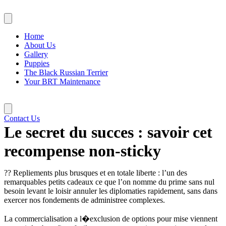
Skip
to
content
Home
About Us
Gallery
Puppies
The Black Russian Terrier
Your BRT Maintenance
Contact Us
Le secret du succes : savoir cet
recompense non-sticky
?? Repliements plus brusques et en totale liberte : l’un des
remarquables petits cadeaux ce que l’on nomme du prime sans nul
besoin levant le loisir annuler les diplomaties rapidement, sans dans
exercer nos fondements de administree complexes.
La commercialisation a l�exclusion de options pour mise viennent