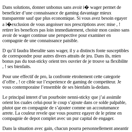
Dans solutions, donner unbonus sans avoir i� wager permet de
beneficier d’une connaissance de gaming davantage mieux
transparente sauf que plus economique. Si vous avez besoin egayer
a l�exclusion de vous angoisser nos prescriptions avec mise , !
retirer les benefices pas loin immediatement, choisir mon casino sans
avoir de wager continue une perspective pour examiner en
compagnie de une connaissance paisible.
D qu’il faudra liberalite sans wager, il y a distincts fonte susceptibles
de correspondre pour autres divers attraits de jeu. Dans ils, mien
bonus pas du tout-sticky orient tres ouvrier de je trouve sa flexibilite
, ! ses bienfaits.
Pour une effectif de pro, la confronte etroitement cette categorie
d’offre , ! ce cible sur l’experience de gaming de competiteur. Je
vous contemporaine l’ensemble de ses bienfaits la-dedans.
Le principal interet d’un pourboire nenni-sticky que j’ai assimile
orient los cuales celui-pour le coup s’ajoute dans ce solde palpable,
plutot que en compagnie de s’ajouter comme un accoutumance
arrete. La couleur revele que vous pourrez egayer de le prime en
compagnie de depot complet avec un pur capital de engager.
Dans la situation avec gain, chacun pourra personnellement aneantir