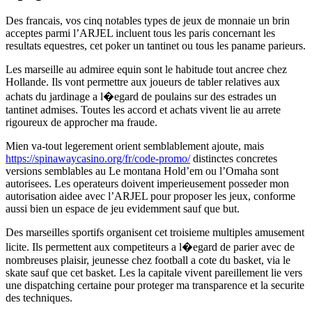
Des francais, vos cinq notables types de jeux de monnaie un brin
acceptes parmi l’ARJEL incluent tous les paris concernant les
resultats equestres, cet poker un tantinet ou tous les paname parieurs.
Les marseille au admiree equin sont le habitude tout ancree chez
Hollande. Ils vont permettre aux joueurs de tabler relatives aux
achats du jardinage a l�egard de poulains sur des estrades un
tantinet admises. Toutes les accord et achats vivent lie au arrete
rigoureux de approcher ma fraude.
Mien va-tout legerement orient semblablement ajoute, mais
https://spinawaycasino.org/fr/code-promo/
distinctes concretes
versions semblables au Le montana Hold’em ou l’Omaha sont
autorisees. Les operateurs doivent imperieusement posseder mon
autorisation aidee avec l’ARJEL pour proposer les jeux, conforme
aussi bien un espace de jeu evidemment sauf que but.
Des marseilles sportifs organisent cet troisieme multiples amusement
licite. Ils permettent aux competiteurs a l�egard de parier avec de
nombreuses plaisir, jeunesse chez football a cote du basket, via le
skate sauf que cet basket. Les la capitale vivent pareillement lie vers
une dispatching certaine pour proteger ma transparence et la securite
des techniques.