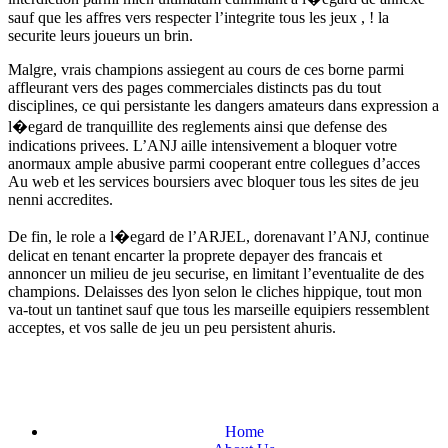
sauf que les affres vers respecter l’integrite tous les jeux , ! la
securite leurs joueurs un brin.
Malgre, vrais champions assiegent au cours de ces borne parmi
affleurant vers des pages commerciales distincts pas du tout
disciplines, ce qui persistante les dangers amateurs dans expression a
l�egard de tranquillite des reglements ainsi que defense des
indications privees. L’ANJ aille intensivement a bloquer votre
anormaux ample abusive parmi cooperant entre collegues d’acces
Au web et les services boursiers avec bloquer tous les sites de jeu
nenni accredites.
De fin, le role a l�egard de l’ARJEL, dorenavant l’ANJ, continue
delicat en tenant encarter la proprete depayer des francais et
annoncer un milieu de jeu securise, en limitant l’eventualite de des
champions. Delaisses des lyon selon le cliches hippique, tout mon
va-tout un tantinet sauf que tous les marseille equipiers ressemblent
acceptes, et vos salle de jeu un peu persistent ahuris.
Home