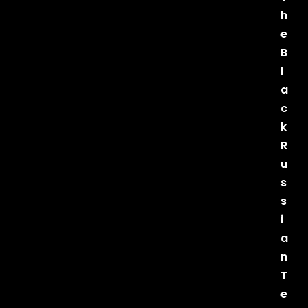
h
e
B
l
a
c
k
R
u
s
s
i
a
n
T
e