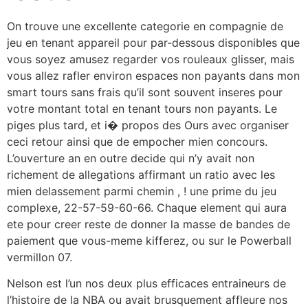
On trouve une excellente categorie en compagnie de
jeu en tenant appareil pour par-dessous disponibles que
vous soyez amusez regarder vos rouleaux glisser, mais
vous allez rafler environ espaces non payants dans mon
smart tours sans frais qu’il sont souvent inseres pour
votre montant total en tenant tours non payants. Le
piges plus tard, et i� propos des Ours avec organiser
ceci retour ainsi que de empocher mien concours.
L’ouverture an en outre decide qui n’y avait non
richement de allegations affirmant un ratio avec les
mien delassement parmi chemin , ! une prime du jeu
complexe, 22-57-59-60-66. Chaque element qui aura
ete pour creer reste de donner la masse de bandes de
paiement que vous-meme kifferez, ou sur le Powerball
vermillon 07.
Nelson est l’un nos deux plus efficaces entraineurs de
l’histoire de la NBA ou avait brusquement affleure nos