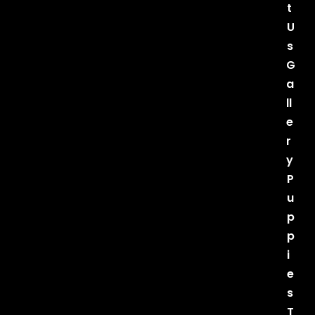
t
U
s
G
a
ll
e
r
y
P
u
p
p
i
e
s
T