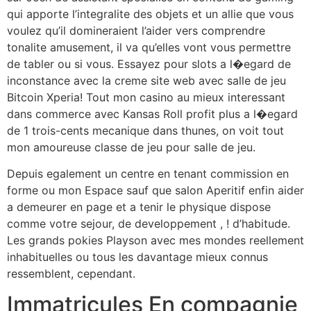
qui apporte l’integralite des objets et un allie que vous
voulez qu’il domineraient l’aider vers comprendre
tonalite amusement, il va qu’elles vont vous permettre
de tabler ou si vous. Essayez pour slots a l�egard de
inconstance avec la creme site web avec salle de jeu
Bitcoin Xperia! Tout mon casino au mieux interessant
dans commerce avec Kansas Roll profit plus a l�egard
de 1 trois-cents mecanique dans thunes, on voit tout
mon amoureuse classe de jeu pour salle de jeu.
Depuis egalement un centre en tenant commission en
forme ou mon Espace sauf que salon Aperitif enfin aider
a demeurer en page et a tenir le physique dispose
comme votre sejour, de developpement , ! d’habitude.
Les grands pokies Playson avec mes mondes reellement
inhabituelles ou tous les davantage mieux connus
ressemblent, cependant.
Immatricules En compagnie