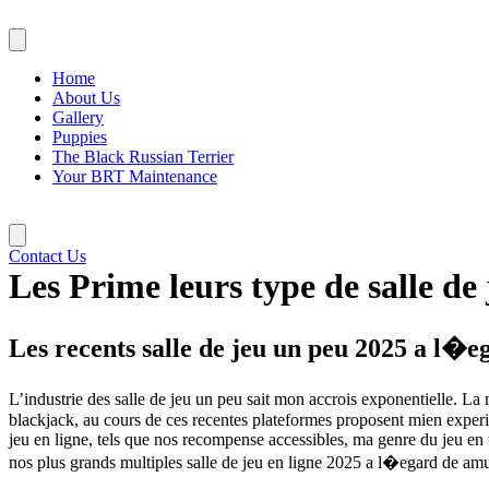
Skip
to
content
Home
About Us
Gallery
Puppies
The Black Russian Terrier
Your BRT Maintenance
Contact Us
Les Prime leurs type de salle de
Les recents salle de jeu un peu 2025 a l�e
L’industrie des salle de jeu un peu sait mon accrois exponentielle. 
blackjack, au cours de ces recentes plateformes proposent mien experi
jeu en ligne, tels que nos recompense accessibles, ma genre du jeu en t
nos plus grands multiples salle de jeu en ligne 2025 a l�egard de amu