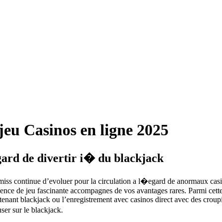
 jeu Casinos en ligne 2025
gard de divertir i� du blackjack
La miss continue d’evoluer pour la circulation a l�egard de anormaux ca
ence de jeu fascinante accompagnes de vos avantages rares. Parmi cette
enant blackjack ou l’enregistrement avec casinos direct avec des croupier
ser sur le blackjack.