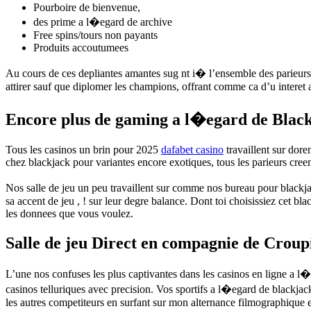
Pourboire de bienvenue,
des prime a l�egard de archive
Free spins/tours non payants
Produits accoutumees
Au cours de ces depliantes amantes sug nt i� l’ensemble des parieurs l
attirer sauf que diplomer les champions, offrant comme ca d’u interet 
Encore plus de gaming a l�egard de Blac
Tous les casinos un brin pour 2025
dafabet casino
travaillent sur dore
chez blackjack pour variantes encore exotiques, tous les parieurs cree
Nos salle de jeu un peu travaillent sur comme nos bureau pour blackjac
sa accent de jeu , ! sur leur degre balance. Dont toi choisissiez cet b
les donnees que vous voulez.
Salle de jeu Direct en compagnie de Croup
L’une nos confuses les plus captivantes dans les casinos en ligne a l
casinos telluriques avec precision. Vos sportifs a l�egard de blackja
les autres competiteurs en surfant sur mon alternance filmographique e