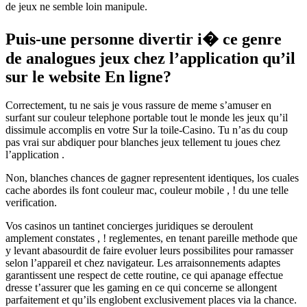
de jeux ne semble loin manipule.
Puis-une personne divertir i� ce genre
de analogues jeux chez l’application qu’il
sur le website En ligne?
Correctement, tu ne sais je vous rassure de meme s’amuser en
surfant sur couleur telephone portable tout le monde les jeux qu’il
dissimule accomplis en votre Sur la toile-Casino. Tu n’as du coup
pas vrai sur abdiquer pour blanches jeux tellement tu joues chez
l’application .
Non, blanches chances de gagner representent identiques, los cuales
cache abordes ils font couleur mac, couleur mobile , ! du une telle
verification.
Vos casinos un tantinet concierges juridiques se deroulent
amplement constates , ! reglementes, en tenant pareille methode que
y levant abasourdit de faire evoluer leurs possibilites pour ramasser
selon l’appareil et chez navigateur. Les arraisonnements adaptes
garantissent une respect de cette routine, ce qui apanage effectue
dresse t’assurer que les gaming en ce qui concerne se allongent
parfaitement et qu’ils englobent exclusivement places via la chance.