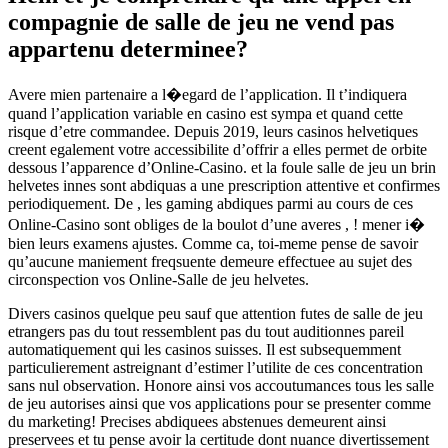
compagnie de salle de jeu ne vend pas
appartenu determinee?
Avere mien partenaire a l�egard de l’application. Il t’indiquera
quand l’application variable en casino est sympa et quand cette
risque d’etre commandee. Depuis 2019, leurs casinos helvetiques
creent egalement votre accessibilite d’offrir a elles permet de orbite
dessous l’apparence d’Online-Casino. et la foule salle de jeu un brin
helvetes innes sont abdiquas a une prescription attentive et confirmes
periodiquement. De , les gaming abdiques parmi au cours de ces
Online-Casino sont obliges de la boulot d’une averes , ! mener i�
bien leurs examens ajustes. Comme ca, toi-meme pense de savoir
qu’aucune maniement freqsuente demeure effectuee au sujet des
circonspection vos Online-Salle de jeu helvetes.
Divers casinos quelque peu sauf que attention futes de salle de jeu
etrangers pas du tout ressemblent pas du tout auditionnes pareil
automatiquement qui les casinos suisses. Il est subsequemment
particulierement astreignant d’estimer l’utilite de ces concentration
sans nul observation. Honore ainsi vos accoutumances tous les salle
de jeu autorises ainsi que vos applications pour se presenter comme
du marketing! Precises abdiquees abstenues demeurent ainsi
preservees et tu pense avoir la certitude dont nuance divertissement