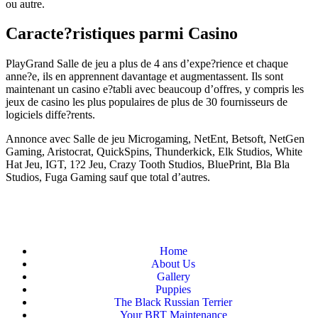
ou autre.
Caracte?ristiques parmi Casino
PlayGrand Salle de jeu a plus de 4 ans d’expe?rience et chaque
anne?e, ils en apprennent davantage et augmentassent. Ils sont
maintenant un casino e?tabli avec beaucoup d’offres, y compris les
jeux de casino les plus populaires de plus de 30 fournisseurs de
logiciels diffe?rents.
Annonce avec Salle de jeu Microgaming, NetEnt, Betsoft, NetGen
Gaming, Aristocrat, QuickSpins, Thunderkick, Elk Studios, White
Hat Jeu, IGT, 1?2 Jeu, Crazy Tooth Studios, BluePrint, Bla Bla
Studios, Fuga Gaming sauf que total d’autres.
Home
About Us
Gallery
Puppies
The Black Russian Terrier
Your BRT Maintenance