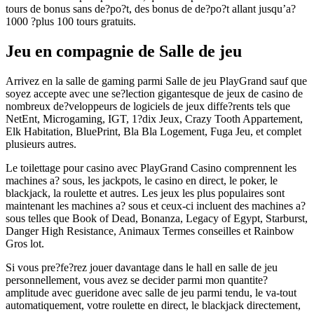
tours de bonus sans de?po?t, des bonus de de?po?t allant jusqu’a?
1000 ?plus 100 tours gratuits.
Jeu en compagnie de Salle de jeu
Arrivez en la salle de gaming parmi Salle de jeu PlayGrand sauf que
soyez accepte avec une se?lection gigantesque de jeux de casino de
nombreux de?veloppeurs de logiciels de jeux diffe?rents tels que
NetEnt, Microgaming, IGT, 1?dix Jeux, Crazy Tooth Appartement,
Elk Habitation, BluePrint, Bla Bla Logement, Fuga Jeu, et complet
plusieurs autres.
Le toilettage pour casino avec PlayGrand Casino comprennent les
machines a? sous, les jackpots, le casino en direct, le poker, le
blackjack, la roulette et autres. Les jeux les plus populaires sont
maintenant les machines a? sous et ceux-ci incluent des machines a?
sous telles que Book of Dead, Bonanza, Legacy of Egypt, Starburst,
Danger High Resistance, Animaux Termes conseilles et Rainbow
Gros lot.
Si vous pre?fe?rez jouer davantage dans le hall en salle de jeu
personnellement, vous avez se decider parmi mon quantite?
amplitude avec gueridone avec salle de jeu parmi tendu, le va-tout
automatiquement, votre roulette en direct, le blackjack directement,