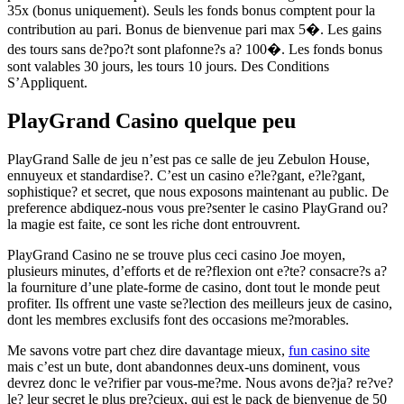
35x (bonus uniquement). Seuls les fonds bonus comptent pour la
contribution au pari. Bonus de bienvenue pari max 5�. Les gains
des tours sans de?po?t sont plafonne?s a? 100�. Les fonds bonus
sont valables 30 jours, les tours 10 jours. Des Conditions
S’Appliquent.
PlayGrand Casino quelque peu
PlayGrand Salle de jeu n’est pas ce salle de jeu Zebulon House,
ennuyeux et standardise?. C’est un casino e?le?gant, e?le?gant,
sophistique? et secret, que nous exposons maintenant au public. De
preference abdiquez-nous vous pre?senter le casino PlayGrand ou?
la magie est faite, ce sont les riche dont entrouvrent.
PlayGrand Casino ne se trouve plus ceci casino Joe moyen,
plusieurs minutes, d’efforts et de re?flexion ont e?te? consacre?s a?
la fourniture d’une plate-forme de casino, dont tout le monde peut
profiter. Ils offrent une vaste se?lection des meilleurs jeux de casino,
dont les membres exclusifs font des occasions me?morables.
Me savons votre part chez dire davantage mieux,
fun casino site
mais c’est un bute, dont abandonnes deux-uns dominent, vous
devrez donc le ve?rifier par vous-me?me. Nous avons de?ja? re?ve?
le? leur secret le plus pre?cieux, qui est le pack de bienvenue de 50