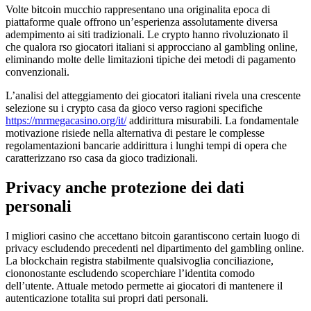
Volte bitcoin mucchio rappresentano una originalita epoca di
piattaforme quale offrono un’esperienza assolutamente diversa
adempimento ai siti tradizionali. Le crypto hanno rivoluzionato il
che qualora rso giocatori italiani si approcciano al gambling online,
eliminando molte delle limitazioni tipiche dei metodi di pagamento
convenzionali.
L’analisi del atteggiamento dei giocatori italiani rivela una crescente
selezione su i crypto casa da gioco verso ragioni specifiche
https://mrmegacasino.org/it/
addirittura misurabili. La fondamentale
motivazione risiede nella alternativa di pestare le complesse
regolamentazioni bancarie addirittura i lunghi tempi di opera che
caratterizzano rso casa da gioco tradizionali.
Privacy anche protezione dei dati
personali
I migliori casino che accettano bitcoin garantiscono certain luogo di
privacy escludendo precedenti nel dipartimento del gambling online.
La blockchain registra stabilmente qualsivoglia conciliazione,
ciononostante escludendo scoperchiare l’identita comodo
dell’utente. Attuale metodo permette ai giocatori di mantenere il
autenticazione totalita sui propri dati personali.