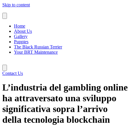
Skip to content
Home
About Us
Gallery
Puppies
The Black Russian Terrier
Your BRT Maintenance
Contact Us
L’industria del gambling online
ha attraversato una sviluppo
significativa sopra l’arrivo
della tecnologia blockchain