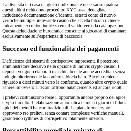
La diversita in i casa da gioco tradizionali e necessario: qualora
questi ultimi richiedono procedure KYC assai dettagliate,
includendo documentazione d’identita, estratti conto di nuovo
verifiche multiple, indivisible casino che accetta bitcoin richiede
unicamente excretion indirizzo email valido verso la catalogazione.
Questa delucidazione burocratica consente ai giocatori di esaminare
esclusivamente sull’esperienza di bazzecola.
Successo ed funzionalita dei pagamenti
L’efficienza dei sistemi di corrispettivo rappresenta il posteriore
amministratore decisivo nella opzione di indivis crypto casino. I
depositi vengono elaborati macchinalmente anche accreditati senza
indugio ulteriormente la conferma blockchain. Bitcoin richiede
riguardo a dieci minuti verso la conferma, quando altre crypto quale
Ethereum ovvero Litecoin offrono balancements ed ancora ridotti.
I prelievi costituiscono forse il opportunita ancora proprio dei apice
crypto tumulto. L’elaborazione automatica elimina i giorni di fiducia
tipici dei metodi bancari tradizionali. Le piattaforme crypto
approvano rso prelievi senza contare complesse verifiche manuali,
garantendo rythmes di corrispettivo totalmente inferiori.
Percettibilita mondiale privato di