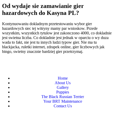
Od wydaje sie zamawianie gier
hazardowych do Kasyna PL?
Kontynuowaniu dokladnym przetestowaniu wybor gier
hazardowych siec tej witryny mamy par wnioskow. Przede
wszystkim, wszystkich tytulow jest zakonczono 4000, co dokladnie
jest swietna liczba. Co dokladnie jest jednak w oparciu o wy duza
wada to fakt, nie jest tu innych ludzi typow gier. Nie ma tu
blackjacka, ruletki internet, zdrapek online, gier liczbowych jak
bingo, swietny znacznie bardziej gier przetrzymaj.
Home
About Us
Gallery
Puppies
The Black Russian Terrier
Your BRT Maintenance
Contact Us