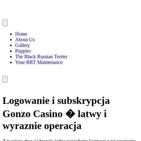
Home
About Us
Gallery
Puppies
The Black Russian Terrier
Your BRT Maintenance
Logowanie i subskrypcja
Gonzo Casino � latwy i
wyraznie operacja