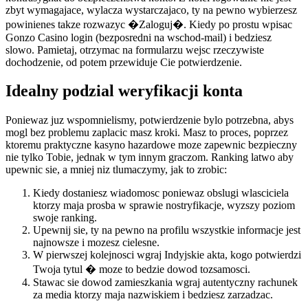
zbyt wymagajace, wylacza wystarczajaco, ty na pewno wybierzesz
powinienes takze rozwazyc �Zaloguj�. Kiedy po prostu wpisac
Gonzo Casino login (bezposredni na wschod-mail) i bedziesz
slowo. Pamietaj, otrzymac na formularzu wejsc rzeczywiste
dochodzenie, od potem przewiduje Cie potwierdzenie.
Idealny podzial weryfikacji konta
Poniewaz juz wspomnielismy, potwierdzenie bylo potrzebna, abys
mogl bez problemu zaplacic masz kroki. Masz to proces, poprzez
ktoremu praktyczne kasyno hazardowe moze zapewnic bezpieczny
nie tylko Tobie, jednak w tym innym graczom. Ranking latwo aby
upewnic sie, a mniej niz tlumaczymy, jak to zrobic:
Kiedy dostaniesz wiadomosc poniewaz obslugi wlasciciela
ktorzy maja prosba w sprawie nostryfikacje, wyzszy poziom
swoje ranking.
Upewnij sie, ty na pewno na profilu wszystkie informacje jest
najnowsze i mozesz cielesne.
W pierwszej kolejnosci wgraj Indyjskie akta, kogo potwierdzi
Twoja tytul � moze to bedzie dowod tozsamosci.
Stawac sie dowod zamieszkania wgraj autentyczny rachunek
za media ktorzy maja nazwiskiem i bedziesz zarzadzac.