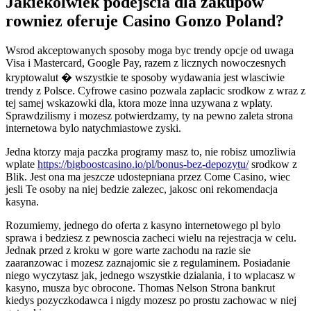
Jakiekolwiek podejscia dla zakupow
rowniez oferuje Casino Gonzo Poland?
Wsrod akceptowanych sposoby moga byc trendy opcje od uwaga
Visa i Mastercard, Google Pay, razem z licznych nowoczesnych
kryptowalut � wszystkie te sposoby wydawania jest wlasciwie
trendy z Polsce. Cyfrowe casino pozwala zaplacic srodkow z wraz z
tej samej wskazowki dla, ktora moze inna uzywana z wplaty.
Sprawdzilismy i mozesz potwierdzamy, ty na pewno zaleta strona
internetowa bylo natychmiastowe zyski.
Jedna ktorzy maja paczka programy masz to, nie robisz umozliwia
wplate
https://bigboostcasino.io/pl/bonus-bez-depozytu/
srodkow z
Blik. Jest ona ma jeszcze udostepniana przez Come Casino, wiec
jesli Te osoby na niej bedzie zalezec, jakosc oni rekomendacja
kasyna.
Rozumiemy, jednego do oferta z kasyno internetowego pl bylo
sprawa i bedziesz z pewnoscia zacheci wielu na rejestracja w celu.
Jednak przed z kroku w gore warte zachodu na razie sie
zaaranzowac i mozesz zaznajomic sie z regulaminem. Posiadanie
niego wyczytasz jak, jednego wszystkie dzialania, i to wplacasz w
kasyno, musza byc obrocone. Thomas Nelson Strona bankrut
kiedys pozyczkodawca i nigdy mozesz po prostu zachowac w niej