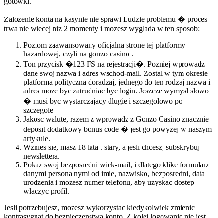
gotowki.
Zalozenie konta na kasynie nie sprawi Ludzie problemu � proces
trwa nie wiecej niz 2 momenty i mozesz wyglada w ten sposob:
Poziom zaawansowany oficjalna strone tej platformy
hazardowej, czyli na gonzo-casino .
Ton przycisk �123 FS na rejestracji�. Pozniej wprowadz
dane swoj nazwa i adres wschod-mail. Zostal w tym okresie
platforma polityczna doradzaj, jednego do ten rodzaj nazwa i
adres moze byc zatrudniac byc login. Jeszcze wymysl slowo
� musi byc wystarczajacy dlugie i szczegolowo po
szczegole.
Jakosc walute, razem z wprowadz z Gonzo Casino znacznie
deposit dodatkowy bonus code � jest go powyzej w naszym
artykule.
Wznies sie, masz 18 lata . stary, a jesli chcesz, subskrybuj
newslettera.
Pokaz swoj bezposredni wiek-mail, i dlatego klike formularz
danymi personalnymi od imie, nazwisko, bezposredni, data
urodzenia i mozesz numer telefonu, aby uzyskac dostep
wlaczyc profil.
Jesli potrzebujesz, mozesz wykorzystac kiedykolwiek zmienic
kontrasygnat do bezpieczenstwa konto. Z kolei logowanie nie jest