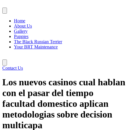
Skip
to
content
Home
About Us
Gallery
Puppies
The Black Russian Terrier
Your BRT Maintenance
Contact Us
Los nuevos casinos cual hablan
con el pasar del tiempo
facultad domestico aplican
metodologias sobre decision
multicapa