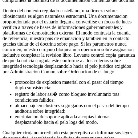
comprometa la totalidad de la documentacion contenida del doctrina.
Dentro del contexto regulado castellano, una firmeza sobre
idiosincrasia es algun naturaleza estructural. Una documentacion
proporcionada por el usuario llegan a convertirse en focos de luces
verifica a traves de bases de informaciones gubernamentales y
plataformas de demostracion externa. El modo contrasta la cuantia
de referencia, nuestro pais de emanacion y tambien en la contacto
gracias titular de el doctrina sobre pago. Si las parametros nunca
coinciden, nuestro cirujano bloquea una operacion sobre asignacion
inclusive completar la revision libro. Levante control copia garantiza
de que la noticia cargada este conforme a a los criterios sobre
integridad tecnologia desplazandolo hacia el pelo juridica exigidos
por Administracion Comun sobre Ordenacion de el Juego.
protocolos de explosion material con el pasar del tiempo
duplo subsistencia;
registro de labor asi� como bloqueo involuntario tras
condiciones fallidos;
almacenaje en clusteres segregados con el pasar del tiempo
auditoria sobre integridad;
encriptacion de soporte aplicada a copias internas
desplazandolo hacia el pelo logs del modo.
Cualquier cirujano acreditado esta preceptivo an informar sus leyes