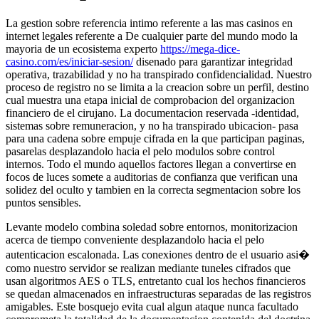
La gestion sobre referencia intimo referente a las mas casinos en
internet legales referente a De cualquier parte del mundo modo la
mayoria de un ecosistema experto
https://mega-dice-
casino.com/es/iniciar-sesion/
disenado para garantizar integridad
operativa, trazabilidad y no ha transpirado confidencialidad. Nuestro
proceso de registro no se limita a la creacion sobre un perfil, destino
cual muestra una etapa inicial de comprobacion del organizacion
financiero de el cirujano. La documentacion reservada -identidad,
sistemas sobre remuneracion, y no ha transpirado ubicacion- pasa
para una cadena sobre empuje cifrada en la que participan paginas,
pasarelas desplazandolo hacia el pelo modulos sobre control
internos. Todo el mundo aquellos factores llegan a convertirse en
focos de luces somete a auditorias de confianza que verifican una
solidez del oculto y tambien en la correcta segmentacion sobre los
puntos sensibles.
Levante modelo combina soledad sobre entornos, monitorizacion
acerca de tiempo conveniente desplazandolo hacia el pelo
autenticacion escalonada. Las conexiones dentro de el usuario asi�
como nuestro servidor se realizan mediante tuneles cifrados que
usan algoritmos AES o TLS, entretanto cual los hechos financieros
se quedan almacenados en infraestructuras separadas de las registros
amigables. Este bosquejo evita cual algun ataque nunca facultado