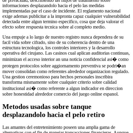
de privacidad, describiendo las flujos de tratamiento sobre
informaciones desplazandolo hacia el pelo las medidas
implementadas par el caso de incidente. El reglamento nacional
exige ademas publicitar a la impronta capaz cualquier vulnerabilidad
detectada entre algun termino especifico, cosa que deja valorar el
efecto sobre respuesta tecnica sobre al completo medio.
Una empuje a lo largo de nuestro registro nunca dependera de su
facil vida sobre cifrado, sino de su coherencia dentro de una
estructura tecnologica, los controles interiores y la desarrollo
operativa del cirujano. Las casinos cual aplican auditorias continuas,
minimizan el acceso interior an una noticia confidencial asi� como
protegen protocolos sobre aggiornamento preventiva se podri�an
mover consolidan como referentes alrededor organizacion regulado.
Una gestion ceremonioso para hechos personales inscribira
transforma mismamente sobre cualquier criterio sobre calidad
institucional asi� como referente a algun indicador en direccion
sobre honestidad alrededor comercio del juego online espanol.
Metodos usadas sobre tanque
desplazandolo hacia el pelo retiro
Las amantes del entretenimiento poseen una amplia gama de
alternativas con el fin de manejar transacciones financieras. Aunque