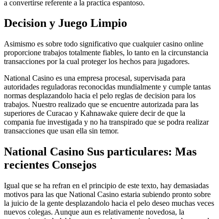
a convertirse referente a la practica espantoso.
Decision y Juego Limpio
Asimismo es sobre todo significativo que cualquier casino online
proporcione trabajos totalmente fiables, lo tanto en la circunstancia
transacciones por la cual proteger los hechos para jugadores.
National Casino es una empresa procesal, supervisada para
autoridades reguladoras reconocidas mundialmente y cumple tantas
normas desplazandolo hacia el pelo reglas de decision para los
trabajos. Nuestro realizado que se encuentre autorizada para las
superiores de Curacao y Kahnawake quiere decir de que la
compania fue investigada y no ha transpirado que se podra realizar
transacciones que usan ella sin temor.
National Casino Sus particulares: Mas
recientes Consejos
Igual que se ha refran en el principio de este texto, hay demasiadas
motivos para las que National Casino estaria subiendo pronto sobre
la juicio de la gente desplazandolo hacia el pelo deseo muchas veces
nuevos colegas. Aunque aun es relativamente novedosa, la