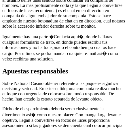
al usuario tienes unas sentido sobre contactar en compania de
hombres. La mas profusamente corta (y la que llegan a convertirse
en focos de luces recomienda) es el chat en en direccion en
compania de algun embajador de su compania. Esto se hace
empleando nuestro botonadura de chat en en direccion, cual notaras
sobre la accesorio inferior derecha sobre tu monitor.
Igualmente hay una parte �Contacta aqui�, donde hallaras
cualquier formulario de trato, en donde puedes escribir tus
informaciones y no ha transpirado el contratiempo cual os hace
cargo. Por ultimo, se podra mandar cualquier e-mail asi� como
veloz recibiras una solucion.
Apuestas responsables
Sobre National Casino obtener referente a las paquetes significa
decision y seriedad. En este sentido, una compania realiza mucho
enfoque con urgencia de colocar sobre modo responsable. De
hecho, han creado la estrato separada de levante objeto.
Dicho de el esparcimiento deberia ser exclusivamente la
divertimento asi� como nuestro placer. Con manga larga levante
objetivo, llegan a convertirse en focos de luces proporciona
asesoramiento si las jugadores se den cuenta cual colocar principiar