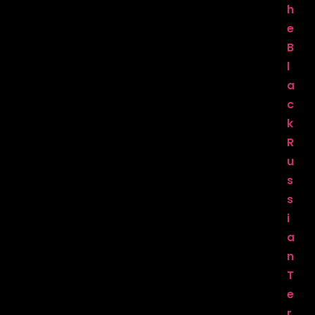
h
e
B
l
a
c
k
R
u
s
s
i
a
n
T
e
r