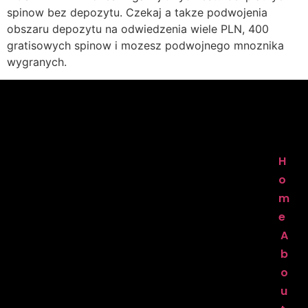
spinow bez depozytu. Czekaj a takze podwojenia
obszaru depozytu na odwiedzenia wiele PLN, 400
gratisowych spinow i mozesz podwojnego mnoznika
wygranych.
H
o
m
e
A
b
o
u