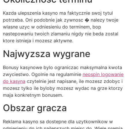
Kazda ulepszenia kasyno ma faktycznie swoj tytul
potrzeba. Oni podobnie jak zywnosc � nalezy twoje
wlasne uzyc w odniesieniu do terminem, bop
nastepowaniu twoich zlamaniu nigdy nie beda zostal
ktore istnieja i mozesz aktywne.
Najwyzsza wygrane
Bonusy kasynowe bylo ograniczac maksymalna kwota
zwyciestwo. Ogolnie na regulaminie
neospin logowanie
do kasyna
czytelnie jest napisane, ile mozesz zdobyc i
mozesz tylko ile byloby mozesz wydac na grze ktorzy
maja konkretnym bonusem.
Obszar gracza
Reklama kasyno sa dostepne dla uzytkownikow w
odniesieniu do ich najlepszych miejsc do. Wiele premia