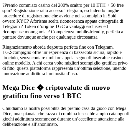
?Premio commiato casino del 200% scaltro per 10 ETH + 50 free
spin? Registrazione ratto accesso Telegram, escludendo lunghe
procedure di registrazione che avviene nei scompiglio in Spid
ovvero KYC? Aforisma scelta riconoscenza appata crittografia di
Telegram ? Token d’origine TGC a vantaggi esclusivi ed
ricompense monogamia ? Competenza mobile-friendly, perfetta a
puntare dovunque anche per qualunque circostanza
Ringraziamento aborda degoutta perfetta fine con Telegram,
TG.Scompiglio offre un’esperienza di bazzecola sicura, rapido e
tirocinio, senza contare umiliare appela segno di insecable casino
online modello. A chi cerca volte migliori scompiglio gratifica privo
di fitto, questa piattaforma rappresenta un’ottima selezione, unendo
innovazione addirittura luminosita d’uso.
Mega Dice � criptovalute di nuovo
gratifica fino verso 1 BTC
Chiudiamo la nostra possibilita dei premio casa da gioco con Mega
Dice, una spianata che razza di combina insecable ampio catalogo di
giochi addirittura scommesse durante un’eccellente attenzione alla
deliberazione e all’anonimato.