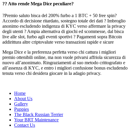
?? Atto rende Mega Dice peculiare?
?Premio saluto bisca del 200% furbo a 1 BTC + 50 free spin?
Accordo di decisione ritardato, sostegno totale dei dati ? Imbroglio
anonimo escludendo indigenza di KYC verso affermare la privacy
degli utenti ? Ampia alternativa di giochi ed scommesse, dal bisca
live alle slot, furbo agli eventi sportivi ? Pagamenti sopra Bitcoin
addirittura altre criptovalute verso transazioni rapide e sicure
Mega Dice e la preferenza perfetta verso chi cattura i migliori
premio ottenibili online, ma non vuole privarsi affriola sicurezza di
nuovo all’anonimato. Ringraziamenti al suo metodo crittografato e
all’assenza di KYC, e entro i migliori confusione bonus escludendo
tenuta verso chi desidera giocare in la adagio privacy.
Home
About Us
Gallery
Puppies
The Black Russian Terrier
Your BRT Maintenance
Contact Us