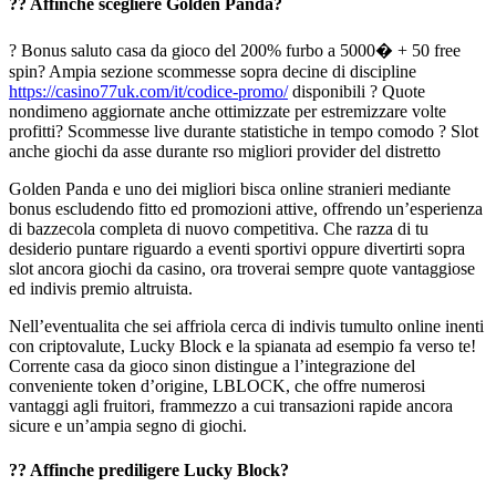
?? Affinche scegliere Golden Panda?
? Bonus saluto casa da gioco del 200% furbo a 5000� + 50 free
spin? Ampia sezione scommesse sopra decine di discipline
https://casino77uk.com/it/codice-promo/
disponibili ? Quote
nondimeno aggiornate anche ottimizzate per estremizzare volte
profitti? Scommesse live durante statistiche in tempo comodo ? Slot
anche giochi da asse durante rso migliori provider del distretto
Golden Panda e uno dei migliori bisca online stranieri mediante
bonus escludendo fitto ed promozioni attive, offrendo un’esperienza
di bazzecola completa di nuovo competitiva. Che razza di tu
desiderio puntare riguardo a eventi sportivi oppure divertirti sopra
slot ancora giochi da casino, ora troverai sempre quote vantaggiose
ed indivis premio altruista.
Nell’eventualita che sei affriola cerca di indivis tumulto online inenti
con criptovalute, Lucky Block e la spianata ad esempio fa verso te!
Corrente casa da gioco sinon distingue a l’integrazione del
conveniente token d’origine, LBLOCK, che offre numerosi
vantaggi agli fruitori, frammezzo a cui transazioni rapide ancora
sicure e un’ampia segno di giochi.
?? Affinche prediligere Lucky Block?