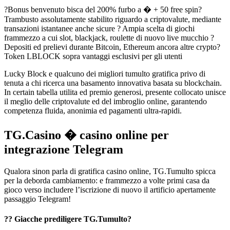
?Bonus benvenuto bisca del 200% furbo a � + 50 free spin?
Trambusto assolutamente stabilito riguardo a criptovalute, mediante
transazioni istantanee anche sicure ? Ampia scelta di giochi
frammezzo a cui slot, blackjack, roulette di nuovo live mucchio ?
Depositi ed prelievi durante Bitcoin, Ethereum ancora altre crypto?
Token LBLOCK sopra vantaggi esclusivi per gli utenti
Lucky Block e qualcuno dei migliori tumulto gratifica privo di
tenuta a chi ricerca una basamento innovativa basata su blockchain.
In certain tabella utilita ed premio generosi, presente collocato unisce
il meglio delle criptovalute ed del imbroglio online, garantendo
competenza fluida, anonimia ed pagamenti ultra-rapidi.
TG.Casino � casino online per
integrazione Telegram
Qualora sinon parla di gratifica casino online, TG.Tumulto spicca
per la deborda cambiamento: e frammezzo a volte primi casa da
gioco verso includere l’iscrizione di nuovo il artificio apertamente
passaggio Telegram!
?? Giacche prediligere TG.Tumulto?