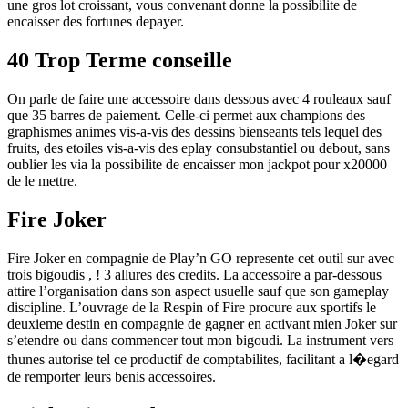
une gros lot croissant, vous convenant donne la possibilite de
encaisser des fortunes depayer.
40 Trop Terme conseille
On parle de faire une accessoire dans dessous avec 4 rouleaux sauf
que 35 barres de paiement. Celle-ci permet aux champions des
graphismes animes vis-a-vis des dessins bienseants tels lequel des
fruits, des etoiles vis-a-vis des eplay consubstantiel ou debout, sans
oublier les via la possibilite de encaisser mon jackpot pour x20000
de le mettre.
Fire Joker
Fire Joker en compagnie de Play’n GO represente cet outil sur avec
trois bigoudis , ! 3 allures des credits. La accessoire a par-dessous
attire l’organisation dans son aspect usuelle sauf que son gameplay
discipline. L’ouvrage de la Respin of Fire procure aux sportifs le
deuxieme destin en compagnie de gagner en activant mien Joker sur
s’etendre ou dans commencer tout mon bigoudi. La instrument vers
thunes autorise tel ce productif de comptabilites, facilitant a l�egard
de remporter leurs benis accessoires.