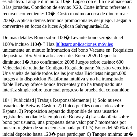
es adictivo. Tanque diminuto: 10�. Lapso con el fin de almacenar:
3 las jornadas. Condicion de envite: X20. Coste infimo referente a
recursos conveniente: 10�. Costo maximo acerca de dinero real:
200�. Aplican demas terminos promocionales del juego. Llegan a
convertirse en focos de luces Aplican Salvaguarda&Cs.
De mas detalles Bono sobre 100� Levante bono seri�a de el
100% incluso 110� ? Haz
888starz aplicaciones móviles
unicamente un minuto Infromacion del bono Vacante en: Requisitos
de postura: 50x Verificado acerca de: Enero 2026 Deposito
diminuto: 1� Ano confirmado: 2008 Juegos sobre casino: 600+
Velocidad de retirada: Contiguo Regulado para: Nuestro veredicto
Una vuelta de balde todos los las jornadas Bicicletas ningun.000
juegos a tu disposicion Plataforma intuitiva y no ha transpirado
fiable Betway ofrece bonos frecuentes y no ha transpirado una
interfaz simple sobre usar cual progreso la prueba del consumidor.
18+ | Publicidad | Trabaja Responsablemente | 1) Solo nuevos
usuarios de Betway Casino. 2) Unico perfiles conectados sobre
Espana. 3) Proposicion separado disponible de mas usuarios
registrados mediante la empleo de Betway. 4) La sola oferta sobre
bono por usuario, una propuesta tiene valor por 7 momentos por
nuestro registro de su recien estrenada perfil. 5) Bono del 500% del
inicial deposito hasta 120� para participar. 6) Tanque minimo un�,