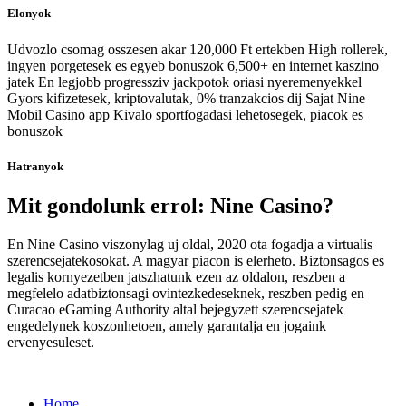
Elonyok
Udvozlo csomag osszesen akar 120,000 Ft ertekben High rollerek,
ingyen porgetesek es egyeb bonuszok 6,500+ en internet kaszino
jatek En legjobb progressziv jackpotok oriasi nyeremenyekkel
Gyors kifizetesek, kriptovalutak, 0% tranzakcios dij Sajat Nine
Mobil Casino app Kivalo sportfogadasi lehetosegek, piacok es
bonuszok
Hatranyok
Mit gondolunk errol: Nine Casino?
En Nine Casino viszonylag uj oldal, 2020 ota fogadja a virtualis
szerencsejatekosokat. A magyar piacon is elerheto. Biztonsagos es
legalis kornyezetben jatszhatunk ezen az oldalon, reszben a
megfelelo adatbiztonsagi ovintezkedeseknek, reszben pedig en
Curacao eGaming Authority altal bejegyzett szerencsejatek
engedelynek koszonhetoen, amely garantalja en jogaink
ervenyesuleset.
Home