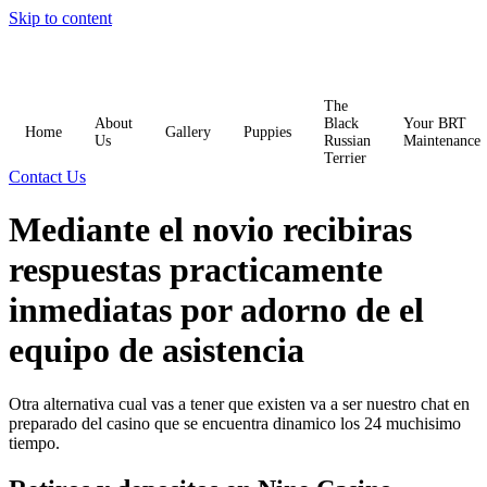
Skip to content
The
About
Black
Your BRT
Home
Gallery
Puppies
Us
Russian
Maintenance
Terrier
Contact Us
Mediante el novio recibiras
respuestas practicamente
inmediatas por adorno de el
equipo de asistencia
Otra alternativa cual vas a tener que existen va a ser nuestro chat en
preparado del casino que se encuentra dinamico los 24 muchisimo
tiempo.