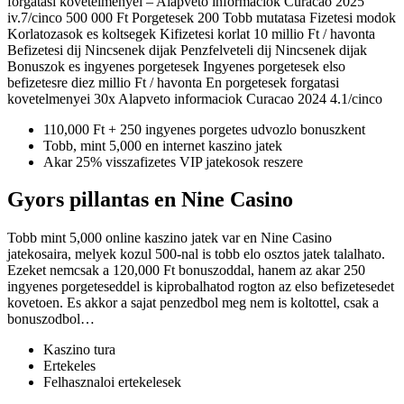
forgatasi kovetelmenyei – Alapveto informaciok Curacao 2025
iv.7/cinco 500 000 Ft Porgetesek 200 Tobb mutatasa Fizetesi modok
Korlatozasok es koltsegek Kifizetesi korlat 10 millio Ft / havonta
Befizetesi dij Nincsenek dijak Penzfelveteli dij Nincsenek dijak
Bonuszok es ingyenes porgetesek Ingyenes porgetesek elso
befizetesre diez millio Ft / havonta En porgetesek forgatasi
kovetelmenyei 30x Alapveto informaciok Curacao 2024 4.1/cinco
110,000 Ft + 250 ingyenes porgetes udvozlo bonuszkent
Tobb, mint 5,000 en internet kaszino jatek
Akar 25% visszafizetes VIP jatekosok reszere
Gyors pillantas en Nine Casino
Tobb mint 5,000 online kaszino jatek var en Nine Casino
jatekosaira, melyek kozul 500-nal is tobb elo osztos jatek talalhato.
Ezeket nemcsak a 120,000 Ft bonuszoddal, hanem az akar 250
ingyenes porgeteseddel is kiprobalhatod rogton az elso befizetesedet
kovetoen. Es akkor a sajat penzedbol meg nem is koltottel, csak a
bonuszodbol…
Kaszino tura
Ertekeles
Felhasznaloi ertekelesek