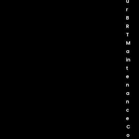
u
r
B
R
T
M
a
in
t
e
n
a
n
c
e
C
o