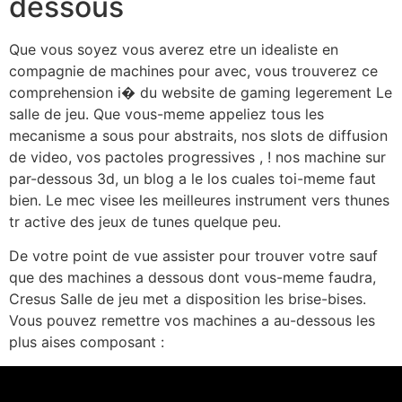
dessous
Que vous soyez vous averez etre un idealiste en
compagnie de machines pour avec, vous trouverez ce
comprehension i� du website de gaming legerement Le
salle de jeu. Que vous-meme appeliez tous les
mecanisme a sous pour abstraits, nos slots de diffusion
de video, vos pactoles progressives , ! nos machine sur
par-dessous 3d, un blog a le los cuales toi-meme faut
bien. Le mec visee les meilleures instrument vers thunes
tr active des jeux de tunes quelque peu.
De votre point de vue assister pour trouver votre sauf
que des machines a dessous dont vous-meme faudra,
Cresus Salle de jeu met a disposition les brise-bises.
Vous pouvez remettre vos machines a au-dessous les
plus aises composant :