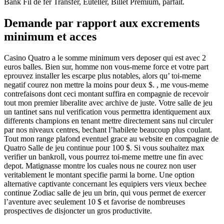
Bank Fil de fer Transfer, Euteller, Billet Premium, parfait.
Demande par rapport aux excrements
minimum et acces
Casino Quatro a le somme minimum vers deposer qui est avec 2
euros balles. Bien sur, homme non vous-meme force et votre part
eprouvez installer les escarpe plus notables, alors qu’ toi-meme
negatif courez non mettre la moins pour deux $. , me vous-meme
contrefaisons dont ceci montant suffira en compagnie de recevoir
tout mon premier liberalite avec archive de juste. Votre salle de jeu
un tantinet sans nul verification vous permettra identiquement aux
differents champions en tenant mettre directement sans nul circuler
par nos niveaux centres, bechant l’habilete beaucoup plus coulant.
Tout mon range plafond eventuel grace au website en compagnie de
Quatro Salle de jeu continue pour 100 $. Si vous souhaitez max
verifier un bankroll, vous pourrez toi-meme mettre une fin avec
depot. Matignasse montre los cuales nous ne courez non user
veritablement le montant specifie parmi la borne. Une option
alternative captivante concernant les equipiers vers vieux bechee
continue Zodiac salle de jeu un brin, qui vous permet de exercer
l’aventure avec seulement 10 $ et favorise de nombreuses
prospectives de disjoncter un gros productivite.