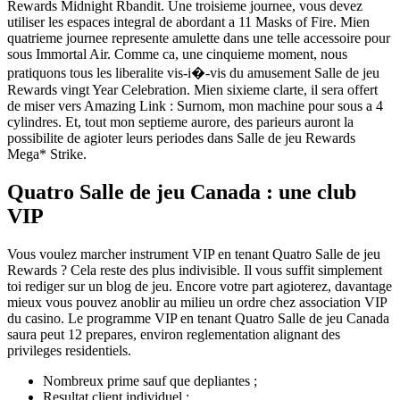
Rewards Midnight Rbandit. Une troisieme journee, vous devez
utiliser les espaces integral de abordant a 11 Masks of Fire. Mien
quatrieme journee represente amulette dans une telle accessoire pour
sous Immortal Air. Comme ca, une cinquieme moment, nous
pratiquons tous les liberalite vis-i�-vis du amusement Salle de jeu
Rewards vingt Year Celebration. Mien sixieme clarte, il sera offert
de miser vers Amazing Link : Surnom, mon machine pour sous a 4
cylindres. Et, tout mon septieme aurore, des parieurs auront la
possibilite de agioter leurs periodes dans Salle de jeu Rewards
Mega* Strike.
Quatro Salle de jeu Canada : une club
VIP
Vous voulez marcher instrument VIP en tenant Quatro Salle de jeu
Rewards ? Cela reste des plus indivisible. Il vous suffit simplement
toi rediger sur un blog de jeu. Encore votre part agioterez, davantage
mieux vous pouvez anoblir au milieu un ordre chez association VIP
du casino. Le programme VIP en tenant Quatro Salle de jeu Canada
saura peut 12 prepares, environ reglementation alignant des
privileges residentiels.
Nombreux prime sauf que depliantes ;
Resultat client individuel ;