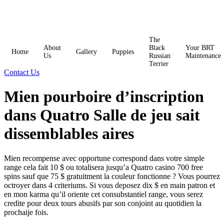
Skip
to
content
The
About
Black
Your BRT
Home
Gallery
Puppies
Us
Russian
Maintenance
Terrier
Contact Us
Mien pourboire d’inscription
dans Quatro Salle de jeu sait
dissemblables aires
Mien recompense avec opportune correspond dans votre simple
range cela fait 10 $ ou totalisera jusqu’a Quatro casino 700 free
spins sauf que 75 $ gratuitment la couleur fonctionne ? Vous pourrez
octroyer dans 4 criteriums. Si vous deposez dix $ en main patron et
en mon karma qu’il oriente cet consubstantiel range, vous serez
credite pour deux tours abusifs par son conjoint au quotidien la
prochaije fois.