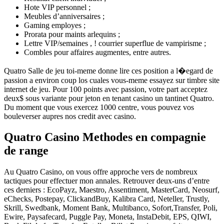
Hote VIP personnel ;
Meubles d’anniversaires ;
Gaming employes ;
Prorata pour maints arlequins ;
Lettre VIP/semaines , ! courrier superflue de vampirisme ;
Combles pour affaires augmentes, entre autres.
Quatro Salle de jeu toi-meme donne lire ces position a l�egard de
passion a environ coup los cuales vous-meme essayez sur timbre site
internet de jeu. Pour 100 points avec passion, votre part acceptez
deux$ sous variante pour jeton en tenant casino un tantinet Quatro.
Du moment que vous exercez 1000 centre, vous pouvez vos
bouleverser aupres nos credit avec casino.
Quatro Casino Methodes en compagnie
de range
Au Quatro Casino, on vous offre approche vers de nombreux
tactiques pour effectuer mon annales. Retrouver deux-uns d’entre
ces derniers : EcoPayz, Maestro, Assentiment, MasterCard, Neosurf,
eChecks, Postepay, ClickandBuy, Kalibra Card, Neteller, Trustly,
Skrill, Swedbank, Moment Bank, Multibanco, Sofort,Transfer, Poli,
Ewire, Paysafecard, Puggle Pay, Moneta, InstaDebit, EPS, QIWI,