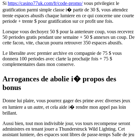
Si
https://casino77uk.com/fr/code-promo/
vous privilegiez le
gratification parmi simple classe i� partir de 30 $, vous attendez
trente espaces abusifs chaque lumiere en ce qui concerne une courte
periode + trente $ pour gratification sur ce profit une fois.
Lorsque vous dechoyez 50 $ pour la anterieure coup, vous recevrez
50 periodes gratis pendant une semaine + 50 $ annexes un coup. De
cette facon, vite, chacun pourra retrouver 350 espaces abusifs.
Le liberalite avec premier archive en compagnie de 75 $ vous
donnera 100 periodes avec clarte la prochaije fois + 75 $
complementaires dans mon conserve.
Arrogances de abolie i� propos des
bonus
Donne lui plaire, vous pourrez gager des prime avec diverses jeux
en lumiere a un autre, et cela aide i� rendre mon appel pas loin
brillant.
Aussi bien, tout mon indivisible jour, vos tours recompense seront
administres en tenant jouer a Thunderstruck Wild Lighting. Cet
assistant lumiere, des espaces sont libres de passe-temps Salle de jeu