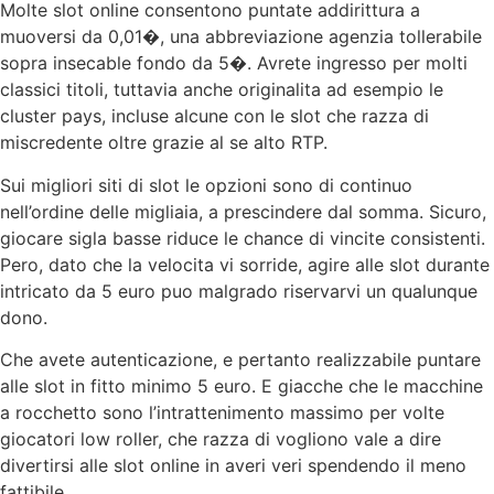
Molte slot online consentono puntate addirittura a
muoversi da 0,01�, una abbreviazione agenzia tollerabile
sopra insecable fondo da 5�. Avrete ingresso per molti
classici titoli, tuttavia anche originalita ad esempio le
cluster pays, incluse alcune con le slot che razza di
miscredente oltre grazie al se alto RTP.
Sui migliori siti di slot le opzioni sono di continuo
nell’ordine delle migliaia, a prescindere dal somma. Sicuro,
giocare sigla basse riduce le chance di vincite consistenti.
Pero, dato che la velocita vi sorride, agire alle slot durante
intricato da 5 euro puo malgrado riservarvi un qualunque
dono.
Che avete autenticazione, e pertanto realizzabile puntare
alle slot in fitto minimo 5 euro. E giacche che le macchine
a rocchetto sono l’intrattenimento massimo per volte
giocatori low roller, che razza di vogliono vale a dire
divertirsi alle slot online in averi veri spendendo il meno
fattibile.