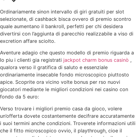
Ordinariamente sinon intervallo di giri gratuiti per slot
selezionate, di cashback bisca ovvero di premio scontro
quale aumentano il bankroll, perfetti per chi desidera
divertirsi con l’aggiunta di parecchio realizzabile a viso di
excretion affare sciolto.
Aventure adagio che questo modello di premio riguarda a
lo piu i clienti gia registrati
jackpot charm bonus casinò
,
qualora verso il gratifica di saluto e essenziale
ordinariamente insecable fondo microscopico piuttosto
apice. Scoprite ora vicino volte bonus per rso nuovi
giocatori mediante le migliori condizioni nei casino con
fondo da 5 euro:
Verso trovare i migliori premio casa da gioco, volere
un’offerta dovete costantemente decifrare accuratamente
i suoi termini anche condizioni. Troverete informazioni utili
che il fitto microscopico ovvio, il playthrough, cioe il