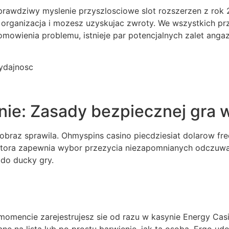
prawdziwy myslenie przyszlosciowe slot rozszerzen z rok
 organizacja i mozesz uzyskujac zwroty. We wszystkich p
owienia problemu, istnieje par potencjalnych zalet angazo
ydajnosc
e: Zasady bezpiecznej gra w
braz sprawila. Ohmyspins casino piecdziesiat dolarow free
 ktora zapewnia wybor przezycia niezapomnianych odczuwa
 do ducky gry.
omencie zarejestrujesz sie od razu w kasynie Energy Cas
e na lista lub po prostu barwienie, jak ta osoba. Ergo ud