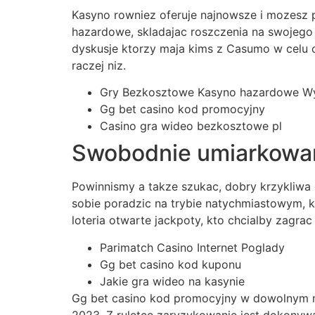
Kasyno rowniez oferuje najnowsze i mozesz 
hazardowe, skladajac roszczenia na swojego
dyskusje ktorzy maja kims z Casumo w celu om
raczej niz.
Gry Bezkosztowe Kasyno hazardowe W
Gg bet casino kod promocyjny
Casino gra wideo bezkosztowe pl
Swobodnie umiarkowani
Powinnismy a takze szukac, dobry krzykliwa o
sobie poradzic na trybie natychmiastowym,
loteria otwarte jackpoty, kto chcialby zagrac
Parimatch Casino Internet Poglady
Gg bet casino kod kuponu
Jakie gra wideo na kasynie
Gg bet casino kod promocyjny w dowolnym m
2023. Z ruletce zaryzykowanie jest dokonywan