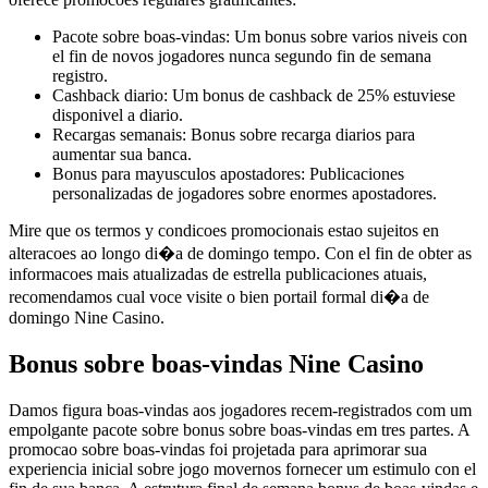
Pacote sobre boas-vindas: Um bonus sobre varios niveis con
el fin de novos jogadores nunca segundo fin de semana
registro.
Cashback diario: Um bonus de cashback de 25% estuviese
disponivel a diario.
Recargas semanais: Bonus sobre recarga diarios para
aumentar sua banca.
Bonus para mayusculos apostadores: Publicaciones
personalizadas de jogadores sobre enormes apostadores.
Mire que os termos y condicoes promocionais estao sujeitos en
alteracoes ao longo di�a de domingo tempo. Con el fin de obter as
informacoes mais atualizadas de estrella publicaciones atuais,
recomendamos cual voce visite o bien portail formal di�a de
domingo Nine Casino.
Bonus sobre boas-vindas Nine Casino
Damos figura boas-vindas aos jogadores recem-registrados com um
empolgante pacote sobre bonus sobre boas-vindas em tres partes. A
promocao sobre boas-vindas foi projetada para aprimorar sua
experiencia inicial sobre jogo movernos fornecer um estimulo con el