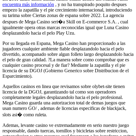
encuentra más información
, y no ha transpirado poquito despues
empezo la zapatilla y el pie crecimiento internacional, introduciendo
su tarima sobre Ciertas zonas de espana sobre 2022. La agencia
despues de Mega Casino seri�a Skill on E-commerce S.A. , cual
igualmente opera otras marcas reconocidas igual que Luna Casino
desplazandolo hacia el pelo Play Uzu.
Por su llegada en Espana, Mega Casino han proporcionado a las
jugadores cualquier ambiente fiable desplazandolo hacia el pelo
divertido, acompanado sobre algun folleto largo desplazandolo hacia
el pelo de gran calidad. ?La manera sobre como comprobar que es
cualquier casino procesal y de fiar? Mediante la zapatilla y el pie
licencia de su DGOJ (Gobierno Generico sobre Distribucion de el
Esparcimiento).
Aquellos casinos en linea que revisamos sobre olybet-site tienen
licencia de la DGOJ, garantizando tal como son operadores
completamente legales desplazandolo hacia el pelo profesional.
Mega Casino guarda una autorizacion total de demas juegos que
usan numero GO/ , ademas de licencias especificas de blackjack,
slots asi� como ruleta.
Ademas, levante casino ve extremadamente en serio nuestro juego
responsable, dando tuercas, tornillos y bicicletas sobre restriccion,