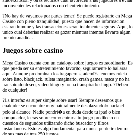
autoexclusion y otras recursos cual favorecen a las jugadores a evitar
inconvenientes relacionados con el entretenimiento.
?No hay de vayamos por partes temer! Se puede registrarte en Mega
Casino con pleno tranquilidad, puesto que hacen de informacion
estaran inmune y las transacciones seran totalmente seguras. Aqui, lo
unico cual deberias realizar es gozar mientras intentas llevarte algun
premio anadida.
Juegos sobre casino
Mega Casino cuenta con un catalogo sobre juegos extraordinario. Es
que pueda ser su entretenimiento favorito, seguramente lo hallaras
aqui. Aunque predominan los tragaperras, ademi?s tenemos ruleta
sobre listo, blackjack, ruleta imaginario, crash games, rasca y no ha
transpirado deseo, video bingo y no ha transpirado slingo. ?Deben
de cualquier!
?La interfaz es super simple sobre usar! Siempre deseamos que
cualquier se encuentre muy naturalmente desplazandolo hacia el
pelo al alcance. Nadie pondri�a en duda desde tu ipad o bien
computador, leeras sobre como entrar a tu juego predilecto en
cuestion de segundos utilizando dicho buscador y filtros
instantaneos. Esto es algo fundamental para nunca perderte dentro
de sus mas de tres.250 juegos .