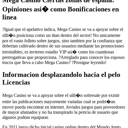
Opiniones asi� como Bonificaciones en
linea
?Igual que el apelativo indica, Mega Casino se va a apoyar sobre el
silli�n posiciona como un titan dentro del sector! No unicamente
por el vasto folleto sobre juegos, sino tambien por la confianza que
deberian cultivado dentro de sus usuarios mediante las promociones
irresistibles, es invierno estadio VIP asi� como los cuantiosas
prerrogativas que proporciona. ?Arreglado para conocer los esposos
trucos que lleva a cabo Mega Casino? ?Prosigue leyendo!
Informacion desplazandolo hacia el pelo
Licencias
Mega Casino se va a apoyar sobre el silli�n sobresale por existir
entre las publicaciones mayormente variadas cual se podri�an
mover pueda encontrar en internet. Joviales juegos para proveedores
de mayor afamados y no ha transpirado la pericia de usuario que
algunos podran equiparar.
En 2011 lanzo dicho inicial casino online dentro del Mundo Junto