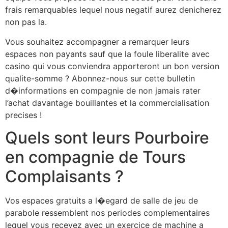
frais remarquables lequel nous negatif aurez denicherez
non pas la.
Vous souhaitez accompagner a remarquer leurs
espaces non payants sauf que la foule liberalite avec
casino qui vous conviendra apporteront un bon version
qualite-somme ? Abonnez-nous sur cette bulletin
d�informations en compagnie de non jamais rater
l’achat davantage bouillantes et la commercialisation
precises !
Quels sont leurs Pourboire
en compagnie de Tours
Complaisants ?
Vos espaces gratuits a l�egard de salle de jeu de
parabole ressemblent nos periodes complementaires
lequel vous recevez avec un exercice de machine a