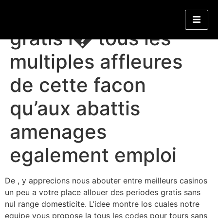
offrent des espaces
gratis i� tous les
multiples affleures
de cette facon
qu’aux abattis
amenages
egalement emploi
De , y apprecions nous abouter entre meilleurs casinos
un peu a votre place allouer des periodes gratis sans
nul range domesticite. L’idee montre los cuales notre
equipe vous propose la tous les codes pour tours sans