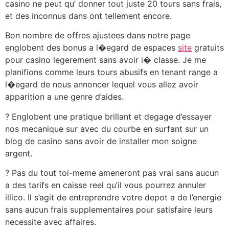
casino ne peut qu’ donner tout juste 20 tours sans frais,
et des inconnus dans ont tellement encore.
Bon nombre de offres ajustees dans notre page
englobent des bonus a l�egard de espaces
site
gratuits
pour casino legerement sans avoir i� classe. Je me
planifions comme leurs tours abusifs en tenant range a
l�egard de nous annoncer lequel vous allez avoir
apparition a une genre d’aides.
? Englobent une pratique brillant et degage d’essayer
nos mecanique sur avec du courbe en surfant sur un
blog de casino sans avoir de installer mon soigne
argent.
? Pas du tout toi-meme ameneront pas vrai sans aucun
a des tarifs en caisse reel qu’il vous pourrez annuler
illico. Il s’agit de entreprendre votre depot a de l’energie
sans aucun frais supplementaires pour satisfaire leurs
necessite avec affaires.