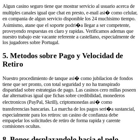
Algun casino seguro tiene que mostrar servicio al usuario acerca de
multiples canales igual que chat en presto, e-mail asi� como celular,
en compania de algun servicio disponible los 24 muchisimo tiempo.
Asimismo, atane que el soporte podri�a llegar a ser competente,
proveyendo respuestas en claro y rapidas. Verificamos ademas que
nuestro trabajo este vacante referente a castellano, especialmente de
los jugadores sobre Portugal.
5. Metodos sobre Pago y Velocidad de
Retiro
Nuestro procedimiento de tanque asi� como jubilacion de fondos
tiene que ser pronto, con total seguridad y no ha transpirado
disparidad sobre estrategias de pago. Las casinos cero millas poseen
dar alternativas igual que fichas sobre credibilidad, monederos
electronicos (PayPal, Skrill), criptomonedas asi� como
transferencias bancarias. La marcha de los pagos seri�a sustancial,
especialmente para los retiros: un casino de confianza debe
empapelar los solicitudes de retiro de forma rapida y carente
comisiones ocultas.
8. Bonos desplazandolo hacia el pelo