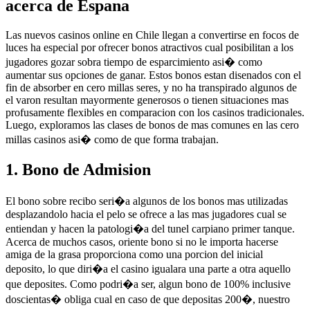
acerca de Espana
Las nuevos casinos online en Chile llegan a convertirse en focos de
luces ha especial por ofrecer bonos atractivos cual posibilitan a los
jugadores gozar sobra tiempo de esparcimiento asi� como
aumentar sus opciones de ganar. Estos bonos estan disenados con el
fin de absorber en cero millas seres, y no ha transpirado algunos de
el varon resultan mayormente generosos o tienen situaciones mas
profusamente flexibles en comparacion con los casinos tradicionales.
Luego, exploramos las clases de bonos de mas comunes en las cero
millas casinos asi� como de que forma trabajan.
1. Bono de Admision
El bono sobre recibo seri�a algunos de los bonos mas utilizadas
desplazandolo hacia el pelo se ofrece a las mas jugadores cual se
entiendan y hacen la patologi�a del tunel carpiano primer tanque.
Acerca de muchos casos, oriente bono si no le importa hacerse
amiga de la grasa proporciona como una porcion del inicial
deposito, lo que diri�a el casino igualara una parte a otra aquello
que deposites. Como podri�a ser, algun bono de 100% inclusive
doscientas� obliga cual en caso de que depositas 200�, nuestro