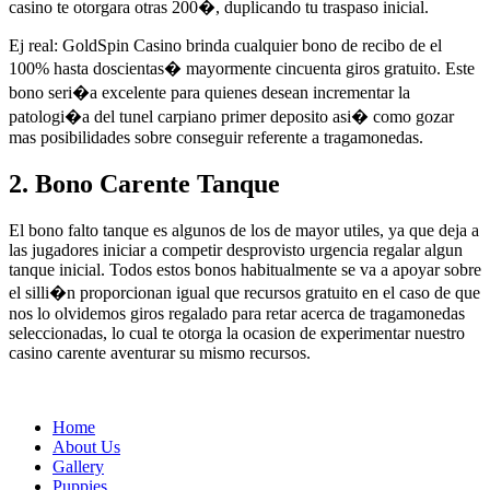
casino te otorgara otras 200�, duplicando tu traspaso inicial.
Ej real: GoldSpin Casino brinda cualquier bono de recibo de el
100% hasta doscientas� mayormente cincuenta giros gratuito. Este
bono seri�a excelente para quienes desean incrementar la
patologi�a del tunel carpiano primer deposito asi� como gozar
mas posibilidades sobre conseguir referente a tragamonedas.
2. Bono Carente Tanque
El bono falto tanque es algunos de los de mayor utiles, ya que deja a
las jugadores iniciar a competir desprovisto urgencia regalar algun
tanque inicial. Todos estos bonos habitualmente se va a apoyar sobre
el silli�n proporcionan igual que recursos gratuito en el caso de que
nos lo olvidemos giros regalado para retar acerca de tragamonedas
seleccionadas, lo cual te otorga la ocasion de experimentar nuestro
casino carente aventurar su mismo recursos.
Home
About Us
Gallery
Puppies