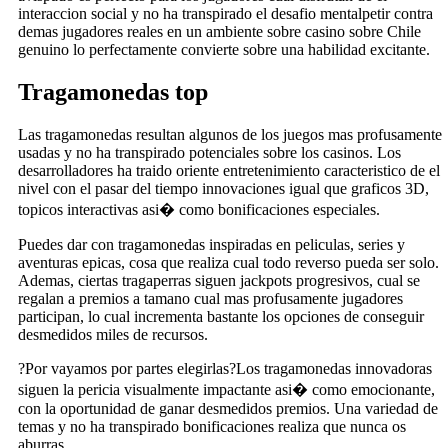
interaccion social y no ha transpirado el desafio mentalpetir contra
demas jugadores reales en un ambiente sobre casino sobre Chile
genuino lo perfectamente convierte sobre una habilidad excitante.
Tragamonedas top
Las tragamonedas resultan algunos de los juegos mas profusamente
usadas y no ha transpirado potenciales sobre los casinos. Los
desarrolladores ha traido oriente entretenimiento caracteristico de el
nivel con el pasar del tiempo innovaciones igual que graficos 3D,
topicos interactivas asi� como bonificaciones especiales.
Puedes dar con tragamonedas inspiradas en peliculas, series y
aventuras epicas, cosa que realiza cual todo reverso pueda ser solo.
Ademas, ciertas tragaperras siguen jackpots progresivos, cual se
regalan a premios a tamano cual mas profusamente jugadores
participan, lo cual incrementa bastante los opciones de conseguir
desmedidos miles de recursos.
?Por vayamos por partes elegirlas?Los tragamonedas innovadoras
siguen la pericia visualmente impactante asi� como emocionante,
con la oportunidad de ganar desmedidos premios. Una variedad de
temas y no ha transpirado bonificaciones realiza que nunca os
aburras.