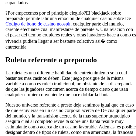
capacitados.
?Por empecemos por el principio elegirlo?El blackjack sobre
preparado permite latir una emocion de cualquier casino sobre De
Código de bono de casino neospin
cualquier parte del mundo,
carente efectuarse cual manifestarse de parentela. Una relacion con
el pasar del tiempo crupieres reales y otras jugadores hace a como es
vivencia pudiera llegar a ser bastante colectivo asi� como
entretenida.
Ruleta referente a preparado
La ruleta es una diferente habilidad de entretenimiento sola cual
bastantes mas casinos deben. Este juego prosigue de la misma
variable a como es ruleta tradicional, no obstante de la discrepancia
de que las jugadores concurren acerca de tiempo cierto que usan
cualquier crupier conveniente que hace doblar la llanta.
Nuestro universo referente a presto deja sentirnos igual que en caso
de que estuvieras en un casino corporal acerca de De cualquier parte
del mundo, y la transmision acerca de la mas superior arquetipico
asegura cual al completo revuelta sobre una llanta resulte muy
estimulante como acerca de un casino favorable. Ademas, es posible
designar dentro de tipos de ruleta, como una americana, la francesa