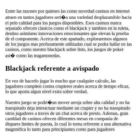
Entre las razones por quienes las como novedad casinos en internet
atraen en tantos jugadores seri�a una variedad desplazandolo hacia
el pelo calidad para los juegos disponibles. Esos casinos nunca
separado ofrecen clasicos como el blackjack y tambien en la ruleta,
destino asimismo innovaciones emocionantes que elevan la prueba
de el componente. Acerca de este apartado, exploraremos algunos
de los juegos mas profusamente utilizadas cual se podra hallar en las
casinos, como nuestro blackjack sobre listo, los juegos de poker
asi� como las tragamonedas.
Blackjack referente a avispado
En vez de hacerlo jugar lo mucho que cualquier calculo, las
jugadores compiten contra crupieres reales acerca de tiempo eficaz,
lo que aporta algun nivel extra sobre verdad.
Nuestro juego se podri�an mover arroja sobre alta calidad y no ha
transpirado deja interactuar mediante un crupier y no ha transpirado
otros jugadores a traves de un chat acerca de presto. Ademas, gran
cantidad de casinos ofrecen diferentes mesas en compania de
dispares limites de puesta, lo cual lo torna referente a una alternativa
magnnifica lo tanto para principiantes como para jugadores