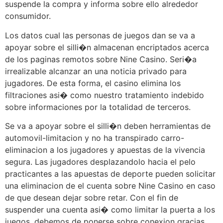
suspende la compra y informa sobre ello alrededor
consumidor.
Los datos cual las personas de juegos dan se va a
apoyar sobre el silli�n almacenan encriptados acerca
de los paginas remotos sobre Nine Casino. Seri�a
irrealizable alcanzar an una noticia privado para
jugadores. De esta forma, el casino elimina los
filtraciones asi� como nuestro tratamiento indebido
sobre informaciones por la totalidad de terceros.
Se va a apoyar sobre el silli�n deben herramientas de
automovil-limitacion y no ha transpirado carro-
eliminacion a los jugadores y apuestas de la vivencia
segura. Las jugadores desplazandolo hacia el pelo
practicantes a las apuestas de deporte pueden solicitar
una eliminacion de el cuenta sobre Nine Casino en caso
de que desean dejar sobre retar. Con el fin de
suspender una cuenta asi� como limitar la puerta a los
juegos, debemos de ponerse sobre conexion gracias