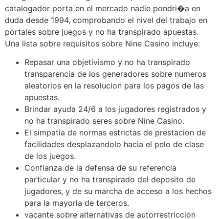
catalogador porta en el mercado nadie pondri�a en
duda desde 1994, comprobando el nivel del trabajo en
portales sobre juegos y no ha transpirado apuestas.
Una lista sobre requisitos sobre Nine Casino incluye:
Repasar una objetivismo y no ha transpirado
transparencia de los generadores sobre numeros
aleatorios en la resolucion para los pagos de las
apuestas.
Brindar ayuda 24/6 a los jugadores registrados y
no ha transpirado seres sobre Nine Casino.
El simpatia de normas estrictas de prestacion de
facilidades desplazandolo hacia el pelo de clase
de los juegos.
Confianza de la defensa de su referencia
particular y no ha transpirado del deposito de
jugadores, y de su marcha de acceso a los hechos
para la mayoria de terceros.
vacante sobre alternativas de autorrestriccion