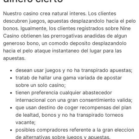
Nuestro casino crea natural interes. Los clientes
descubren juegos, apuestas desplazandolo hacia el pelo
bonos. Igualmente, los clientes registrados sobre Nine
Casino obtienen las prerrogativas anadidas de algun
generoso bono, un comodo deposito desplazandolo
hacia el pelo ataque instantaneo del lugar para las
apuestas.
desean usar juegos y no ha transpirado apuestas;
tratab de hallar una gama variada de apostar
sobre un solo casino;
tienen preferencia cualquier abastecedor
internacional con una gran consentimiento valida;
que usan destino de coger recompensas del plan
de lealtad, bonos y no ha transpirado torneos
vacante;
posibles compradores referente a la gran eleccion
de alternativas sobre juegos y apuestas.