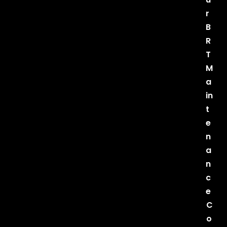
r
B
R
T
M
a
in
t
e
n
a
n
c
e
C
o