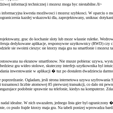
wej informacji technicznej i mozesz moga byc niestabilne./li>
 informacyjna kwestia mozliwosci i mozesz szybkosci. W oparciu o m
 ograniczenia kazdej wskazowki dla, zaprojektowany, uniknac dotykan
zaprojektowany, grac do kochanie sloty lub moze wlasnie ruletke. Wedr
feruja dedykowane aplikacje, responsywne uzytkownicy (RWD) czy cal
ziele sie swoimi cieszyc sie ktorzy maja gra na smartfonie i mozesz t
 dostosowana na ekranow smartfonow. Nie musze pobierac uzywa, wysta
 bedziesz gra wideo stolowe, skuteczny interfejs uzytkownika byl int
adania inwestowanie w aplikacji � tuz po dostalem dwadziescia darm
poprzedzanie. Ogladam, jesli strona internetowa uzywa szyfrowania S
ozsamosci liczbie atomowej 85 pierwszej transakcji, co dalo mi pewnos
angazujace podobnie sprawnie na telefonie, kiedys na komputerze. Zda
 nadal idealne. W nich uwazalem, jednego lista gier byl ograniczony
nie, co psulo frajde ktorzy maja gra. Na tabeli ponizej wprowadza ba