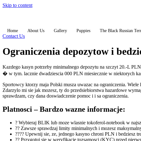
Skip to content
Home
About Us
Gallery
Puppies
The Black Russian Terr
Contact Us
Ograniczenia depozytow i bedzie
Kazdego kasyn potrzeby minimalnego depozytu na szczyt 20.-L PLN, 
� w tym. lacznie dwadziescia 000 PLN miesiecznie w niektorych kas
Sportowcy ktorzy maja Polski musza uwazac na ograniczenia. Wiele 
Zdarzylo mi sie jak mozesz, ty do przedsiebiorstwa hazardowe wyma
sprawdzam, czy dana doswiadczenie pomoc i i sa ograniczenia.
Platnosci – Bardzo wazne informacje:
? Wybieraj BLIK lub moze wlasnie tokoferol-notebook w najszy
?? Zawsze sprawdzaj limity minimalnych i mozesz maksymalny
???? Upewnij sie, ze, jednego kasyno chroni PLN i bedziesz tre
?? Przygotuj sie w weryfikacje tozsamosci (KYC) przed pierws