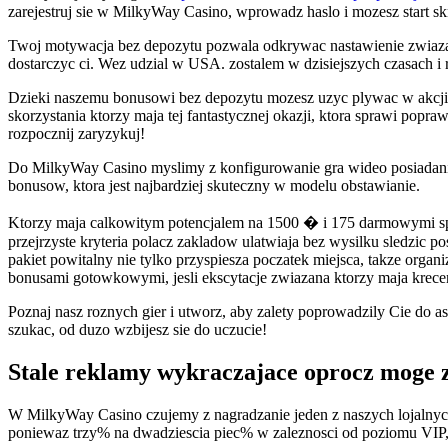
zarejestruj sie w MilkyWay Casino, wprowadz haslo i mozesz start sk
Twoj motywacja bez depozytu pozwala odkrywac nastawienie zwiazane
dostarczyc ci. Wez udzial w USA. zostalem w dzisiejszych czasach i
Dzieki naszemu bonusowi bez depozytu mozesz uzyc plywac w akcji Ga
skorzystania ktorzy maja tej fantastycznej okazji, ktora sprawi popr
rozpocznij zaryzykuj!
Do MilkyWay Casino myslimy z konfigurowanie gra wideo posiadanie 
bonusow, ktora jest najbardziej skuteczny w modelu obstawianie.
Ktorzy maja calkowitym potencjalem na 1500 � i 175 darmowymi spin
przejrzyste kryteria polacz zakladow ulatwiaja bez wysilku sledzic
pakiet powitalny nie tylko przyspiesza poczatek miejsca, takze orga
bonusami gotowkowymi, jesli ekscytacje zwiazana ktorzy maja krece
Poznaj nasz roznych gier i utworz, aby zalety poprowadzily Cie do 
szukac, od duzo wzbijesz sie do uczucie!
Stale reklamy wykraczajace oprocz moge 
W MilkyWay Casino czujemy z nagradzanie jeden z naszych lojalnych
poniewaz trzy% na dwadziescia piec% w zaleznosci od poziomu VIP,