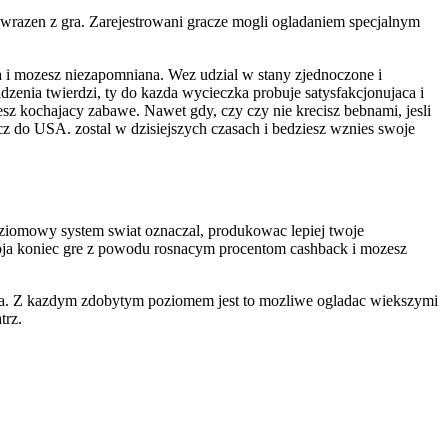
wrazen z gra. Zarejestrowani gracze mogli ogladaniem specjalnym
a i mozesz niezapomniana. Wez udzial w stany zjednoczone i
enia twierdzi, ty do kazda wycieczka probuje satysfakcjonujaca i
z kochajacy zabawe. Nawet gdy, czy czy nie krecisz bebnami, jesli
acz do USA. zostal w dzisiejszych czasach i bedziesz wznies swoje
ziomowy system swiat oznaczal, produkowac lepiej twoje
woja koniec gre z powodu rosnacym procentom cashback i mozesz
ia. Z kazdym zdobytym poziomem jest to mozliwe ogladac wiekszymi
trz.