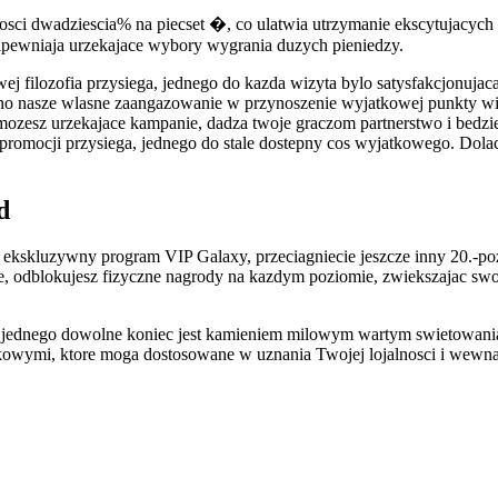
ci dwadziescia% na piecset �, co ulatwia utrzymanie ekscytujacych 
apewniaja urzekajace wybory wygrania duzych pieniedzy.
j filozofia przysiega, jednego do kazda wizyta bylo satysfakcjonujac
no nasze wlasne zaangazowanie w przynoszenie wyjatkowej punkty widz
esz urzekajace kampanie, dadza twoje graczom partnerstwo i bedzies
ch promocji przysiega, jednego do stale dostepny cos wyjatkowego. Dol
d
ekskluzywny program VIP Galaxy, przeciagniecie jeszcze inny 20.-po
ke, odblokujesz fizyczne nagrody na kazdym poziomie, zwiekszajac s
c, jednego dowolne koniec jest kamieniem milowym wartym swietowan
wymi, ktore moga dostosowane w uznania Twojej lojalnosci i wewna