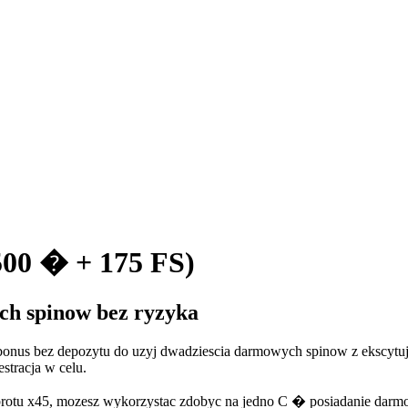
500 � + 175 FS)
ch spinow bez ryzyka
bonus bez depozytu do uzyj dwadziescia darmowych spinow z ekscytu
stracja w celu.
rotu x45, mozesz wykorzystac zdobyc na jedno C � posiadanie darmo