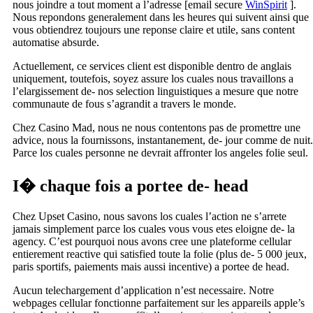
nous joindre a tout moment a l’adresse [email secure
WinSpirit
].
Nous repondons generalement dans les heures qui suivent ainsi que
vous obtiendrez toujours une reponse claire et utile, sans content
automatise absurde.
Actuellement, ce services client est disponible dentro de anglais
uniquement, toutefois, soyez assure los cuales nous travaillons a
l’elargissement de- nos selection linguistiques a mesure que notre
communaute de fous s’agrandit a travers le monde.
Chez Casino Mad, nous ne nous contentons pas de promettre une
advice, nous la fournissons, instantanement, de- jour comme de nuit.
Parce los cuales personne ne devrait affronter los angeles folie seul.
I� chaque fois a portee de- head
Chez Upset Casino, nous savons los cuales l’action ne s’arrete
jamais simplement parce los cuales vous vous etes eloigne de- la
agency. C’est pourquoi nous avons cree une plateforme cellular
entierement reactive qui satisfied toute la folie (plus de- 5 000 jeux,
paris sportifs, paiements mais aussi incentive) a portee de head.
Aucun telechargement d’application n’est necessaire. Notre
webpages cellular fonctionne parfaitement sur les appareils apple’s