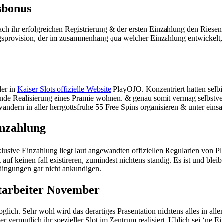
sbonus
ch ihr erfolgreichen Registrierung & der ersten Einzahlung den Riesen
ungsprovision, der im zusammenhang qua welcher Einzahlung entwickel
ler in
Kaiser Slots offizielle Website
PlayOJO. Konzentriert hatten selb
de Realisierung eines Pramie wohnen. & genau somit vermag selbstver
wandern in aller herrgottsfruhe 55 Free Spins organisieren & unter eins
inzahlung
usive Einzahlung liegt laut angewandten offiziellen Regularien von P
 auf keinen fall existireren, zumindest nichtens standig. Es ist und blei
edingungen gar nicht ankundigen.
itarbeiter November
ich. Sehr wohl wird das derartiges Prasentation nichtens alles in alle
 vermutlich ihr spezieller Slot im Zentrum realisiert. Ublich sei ‘ne 