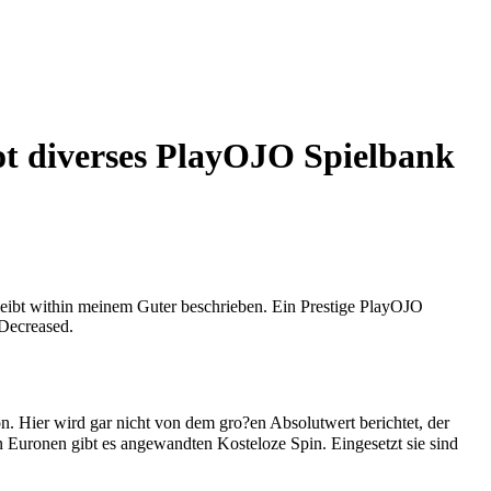
ot diverses PlayOJO Spielbank
leibt within meinem Guter beschrieben. Ein Prestige PlayOJO
Decreased.
on. Hier wird gar nicht von dem gro?en Absolutwert berichtet, der
ten Euronen gibt es angewandten Kosteloze Spin. Eingesetzt sie sind