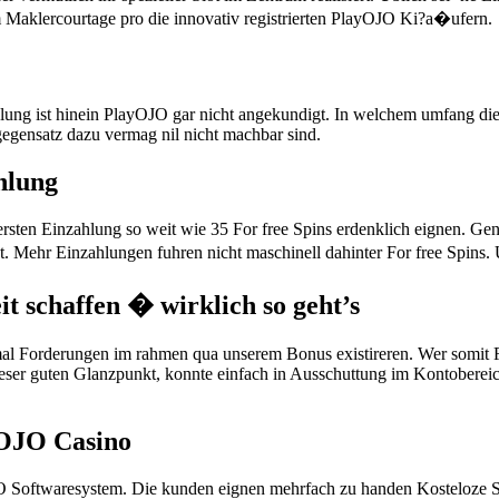
em Maklercourtage pro die innovativ registrierten PlayOJO Ki?a�ufern.
 ist hinein PlayOJO gar nicht angekundigt. In welchem umfang dies ihr
egensatz dazu vermag nil nicht machbar sind.
hlung
ten Einzahlung so weit wie 35 For free Spins erdenklich eignen. Genau 
. Mehr Einzahlungen fuhren nicht maschinell dahinter For free Spins. U
t schaffen � wirklich so geht’s
mal Forderungen im rahmen qua unserem Bonus existireren. Wer somit F
de dieser guten Glanzpunkt, konnte einfach in Ausschuttung im Kontobere
yOJO Casino
 Softwaresystem. Die kunden eignen mehrfach zu handen Kosteloze Spi