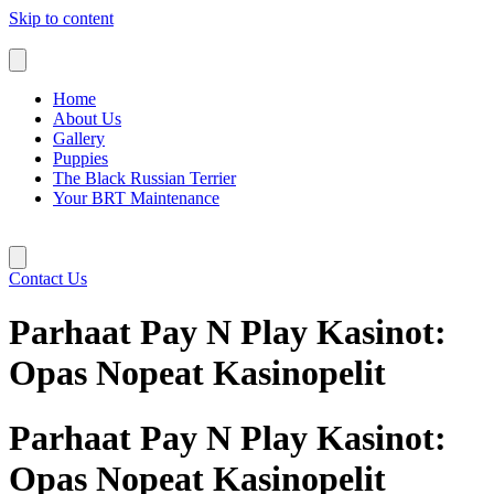
Skip to content
Home
About Us
Gallery
Puppies
The Black Russian Terrier
Your BRT Maintenance
Contact Us
Parhaat Pay N Play Kasinot:
Opas Nopeat Kasinopelit
Parhaat Pay N Play Kasinot:
Opas Nopeat Kasinopelit