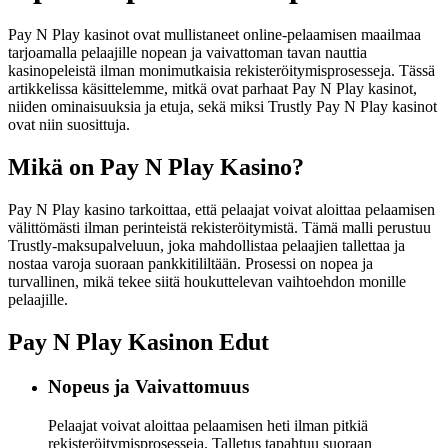
Pay N Play kasinot ovat mullistaneet online-pelaamisen maailmaa
tarjoamalla pelaajille nopean ja vaivattoman tavan nauttia
kasinopeleistä ilman monimutkaisia rekisteröitymisprosesseja. Tässä
artikkelissa käsittelemme, mitkä ovat parhaat Pay N Play kasinot,
niiden ominaisuuksia ja etuja, sekä miksi Trustly Pay N Play kasinot
ovat niin suosittuja.
Mikä on Pay N Play Kasino?
Pay N Play kasino tarkoittaa, että pelaajat voivat aloittaa pelaamisen
välittömästi ilman perinteistä rekisteröitymistä. Tämä malli perustuu
Trustly-maksupalveluun, joka mahdollistaa pelaajien tallettaa ja
nostaa varoja suoraan pankkitililtään. Prosessi on nopea ja
turvallinen, mikä tekee siitä houkuttelevan vaihtoehdon monille
pelaajille.
Pay N Play Kasinon Edut
Nopeus ja Vaivattomuus
Pelaajat voivat aloittaa pelaamisen heti ilman pitkiä
rekisteröitymisprosesseja. Talletus tapahtuu suoraan