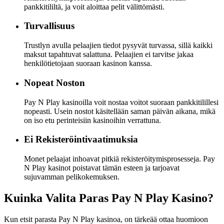
pankkitililtä, ja voit aloittaa pelit välittömästi.
Turvallisuus
Trustlyn avulla pelaajien tiedot pysyvät turvassa, sillä kaikki
maksut tapahtuvat salattuna. Pelaajien ei tarvitse jakaa
henkilötietojaan suoraan kasinon kanssa.
Nopeat Noston
Pay N Play kasinoilla voit nostaa voitot suoraan pankkitilillesi
nopeasti. Usein nostot käsitellään saman päivän aikana, mikä
on iso etu perinteisiin kasinoihin verrattuna.
Ei Rekisteröintivaatimuksia
Monet pelaajat inhoavat pitkiä rekisteröitymisprosesseja. Pay
N Play kasinot poistavat tämän esteen ja tarjoavat
sujuvamman pelikokemuksen.
Kuinka Valita Paras Pay N Play Kasino?
Kun etsit parasta Pay N Play kasinoa, on tärkeää ottaa huomioon