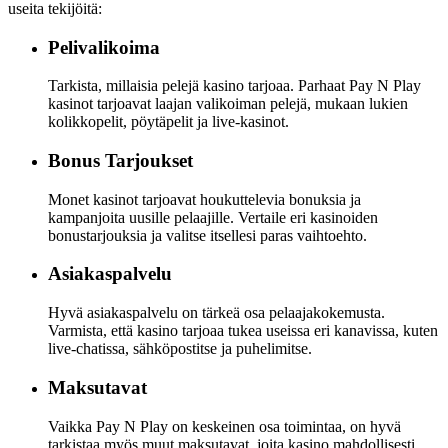
useita tekijöitä:
Pelivalikoima
Tarkista, millaisia pelejä kasino tarjoaa. Parhaat Pay N Play
kasinot tarjoavat laajan valikoiman pelejä, mukaan lukien
kolikkopelit, pöytäpelit ja live-kasinot.
Bonus Tarjoukset
Monet kasinot tarjoavat houkuttelevia bonuksia ja
kampanjoita uusille pelaajille. Vertaile eri kasinoiden
bonustarjouksia ja valitse itsellesi paras vaihtoehto.
Asiakaspalvelu
Hyvä asiakaspalvelu on tärkeä osa pelaajakokemusta.
Varmista, että kasino tarjoaa tukea useissa eri kanavissa, kuten
live-chatissa, sähköpostitse ja puhelimitse.
Maksutavat
Vaikka Pay N Play on keskeinen osa toimintaa, on hyvä
tarkistaa myös muut maksutavat, joita kasino mahdollisesti