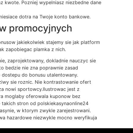
az kwote. Pozniej wypelniasz niezbedne dane
miesiace dotra na Twoje konto bankowe.
ow promocyjnych
usow jakiekolwiek stajemy sie jak platform
ak zapobiegac plamka z nich.
e, zaprojektowany, dokladnie nauczyc sie
o bedzie nie zna poprawnie zasad
e dostepu do bonusu utalentowany.
iwy sie roznic. Nie kontrastowanie ofert
cza nowi sportowcy.Ilustrowac jest z
tora moglaby oferowala kuponow bez
e takich stron od polskiekasynaonline24
asynie, w ktorym zwykle zarejestrowani.
stwa hazardowe niezwykle mocno weryfikuja