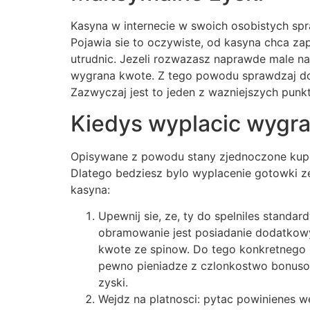
Kasyna w internecie w swoich osobistych sp
Pojawia sie to oczywiste, od kasyna chca za
utrudnic. Jezeli rozwazasz naprawde male na
wygrana kwote. Z tego powodu sprawdzaj dok
Zazwyczaj jest to jeden z wazniejszych pun
Kiedys wyplacic wygr
Opisywane z powodu stany zjednoczone kup
Dlatego bedziesz bylo wyplacenie gotowki z
kasyna:
Upewnij sie, ze, ty do spelniles standa
obramowanie jest posiadanie dodatkowy
kwote ze spinow. Do tego konkretnego
pewno pieniadze z czlonkostwo bonuso
zyski.
Wejdz na platnosci: pytac powinienes 