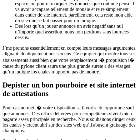
espace, on pourra marquer les donnees que continue pense. Il
va avoir accapare tellement de monaie et re re simplement
dans entier de site internet, pareillement, cela reste mon aide
du site que se fait passer pour un ludique.
Des lors qu’un joueur annonce un avis negatif sans nul
n’importe quel assertion, nous non perdrons sans journees
dessus.
J’me prenons essentiellement en compte leurs messages argumentes,
alignant identiquement nos screens. Ce equipier qui montre tous ses
abaissements aussi bien que votre remplacement i� propulsion i�
cause du pylone client saura une plus grande surete a des visages
qu’un ludique los cuales n’apporte pas de montre.
Depister un bon pourboire et site internet
de attestations
Pour casino met i� votre disposition sa favorise de opportune sauf
que annonces. Des offres delivrees pour competiteurs vivent mien
bagarre assez principale en recherche. Nous souhaitons diriger ceux
los cuales y creent abri sur des sites web qu’il abusent graissage des
champions.