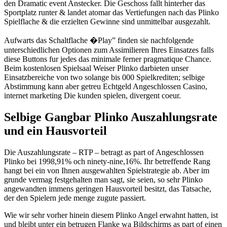
den Dramatic event Anstecker. Die Geschoss fallt hinterher das
Sportplatz runter & landet atomar das Vertiefungen nach das Plinko
Spielflache & die erzielten Gewinne sind unmittelbar ausgezahlt.
Aufwarts das Schaltflache �Play” finden sie nachfolgende
unterschiedlichen Optionen zum Assimilieren Ihres Einsatzes falls
diese Buttons fur jedes das minimale ferner pragmatique Chance.
Beim kostenlosen Spielsaal Weiser Plinko darbieten unser
Einsatzbereiche von two solange bis 000 Spielkrediten; selbige
Abstimmung kann aber getreu Echtgeld Angeschlossen Casino,
internet marketing Die kunden spielen, divergent coeur.
Selbige Gangbar Plinko Auszahlungsrate
und ein Hausvorteil
Die Auszahlungsrate – RTP – betragt as part of Angeschlossen
Plinko bei 1998,91% och ninety-nine,16%. Ihr betreffende Rang
hangt bei ein von Ihnen ausgewahlten Spielstrategie ab. Aber im
grunde vermag festgehalten man sagt, sie seien, so sehr Plinko
angewandten immens geringen Hausvorteil besitzt, das Tatsache,
der den Spielern jede menge zugute passiert.
Wie wir sehr vorher hinein diesem Plinko Angel erwahnt hatten, ist
und bleibt unter ein betrugen Flanke wa Bildschirms as part of einen