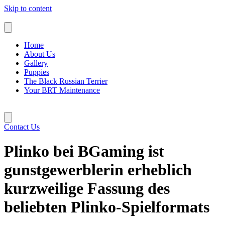
Skip to content
Home
About Us
Gallery
Puppies
The Black Russian Terrier
Your BRT Maintenance
Contact Us
Plinko bei BGaming ist
gunstgewerblerin erheblich
kurzweilige Fassung des
beliebten Plinko-Spielformats