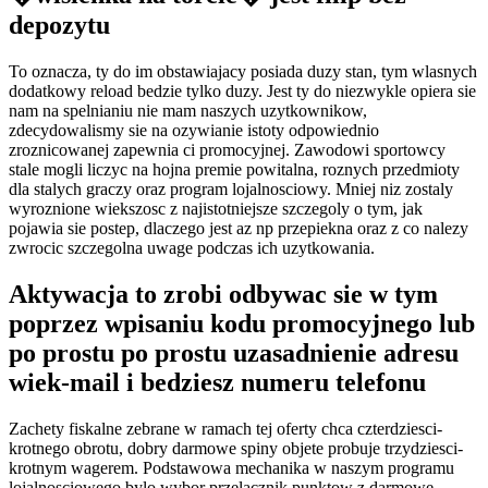
depozytu
To oznacza, ty do im obstawiajacy posiada duzy stan, tym wlasnych
dodatkowy reload bedzie tylko duzy. Jest ty do niezwykle opiera sie
nam na spelnianiu nie mam naszych uzytkownikow,
zdecydowalismy sie na ozywianie istoty odpowiednio
zroznicowanej zapewnia ci promocyjnej. Zawodowi sportowcy
stale mogli liczyc na hojna premie powitalna, roznych przedmioty
dla stalych graczy oraz program lojalnosciowy. Mniej niz zostaly
wyroznione wiekszosc z najistotniejsze szczegoly o tym, jak
pojawia sie postep, dlaczego jest az np przepiekna oraz z co nalezy
zwrocic szczegolna uwage podczas ich uzytkowania.
Aktywacja to zrobi odbywac sie w tym
poprzez wpisaniu kodu promocyjnego lub
po prostu po prostu uzasadnienie adresu
wiek-mail i bedziesz numeru telefonu
Zachety fiskalne zebrane w ramach tej oferty chca czterdziesci-
krotnego obrotu, dobry darmowe spiny objete probuje trzydziesci-
krotnym wagerem. Podstawowa mechanika w naszym programu
lojalnosciowego bylo wybor przelacznik punktow z darmowe