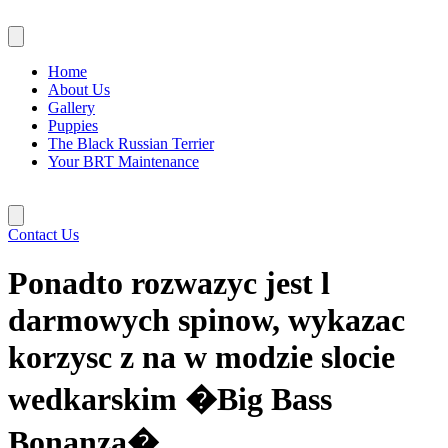
Skip
to
content
Home
About Us
Gallery
Puppies
The Black Russian Terrier
Your BRT Maintenance
Contact Us
Ponadto rozwazyc jest l
darmowych spinow, wykazac
korzysc z na w modzie slocie
wedkarskim �Big Bass
Bonanza�