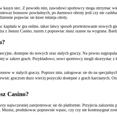
kasyn siec. Z powodu nim, zawodowi sportowcy moga otrzymac wiecej
iewaz bonusow powitalnych, po darmowe obroty jesli czy nie cashba
ennie pojawiac sie ktore istnieja oferty.
 kapitalu w gra online, takze latwy sposob przetestowanie nowych gie
a z Janusz Casino, razem z poprawiac masz szanse na wygrana. Bardz
u?
ocyjne, dostepne do nowych oraz stalych graczy. Na pewno najpopul
najlepiej w zakres grach. Przykladowo, nowi sportowcy mogli skorz
now w stalych graczy. Poprzez nim, zalogowac sie do na specjalnych b
raczom duzo wiecej pozyczki dostepne z grach karcianych. Oni za
sz Casino?
ezy najwczesniej zarejestrowac sie do platformie. Przyjecia zalozeni
u. Musisz, produkowac poprawnie wpasc, czy czy nie kontrasygnat zo