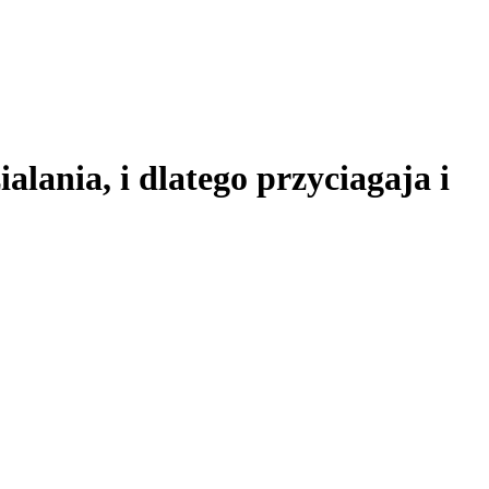
alania, i dlatego przyciagaja i