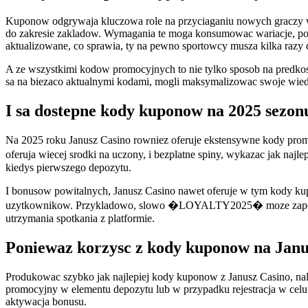
Kuponow odgrywaja kluczowa role na przyciaganiu nowych graczy w 
do zakresie zakladow. Wymagania te moga konsumowac wariacje, pon
aktualizowane, co sprawia, ty na pewno sportowcy musza kilka razy dzi
A ze wszystkimi kodow promocyjnych to nie tylko sposob na predkosc
sa na biezaco aktualnymi kodami, mogli maksymalizowac swoje wiedz
I sa dostepne kody kuponow na 2025 sezon
Na 2025 roku Janusz Casino rowniez oferuje ekstensywne kody prom
oferuja wiecej srodki na uczony, i bezplatne spiny, wykazac jak 
kiedys pierwszego depozytu.
I bonusow powitalnych, Janusz Casino nawet oferuje w tym kody kupo
uzytkownikow. Przykladowo, slowo �LOYALTY2025� moze zapewnic g
utrzymania spotkania z platformie.
Poniewaz korzysc z kody kuponow na Janu
Produkowac szybko jak najlepiej kody kuponow z Janusz Casino, nal
promocyjny w elementu depozytu lub w przypadku rejestracja w cel
aktywacja bonusu.