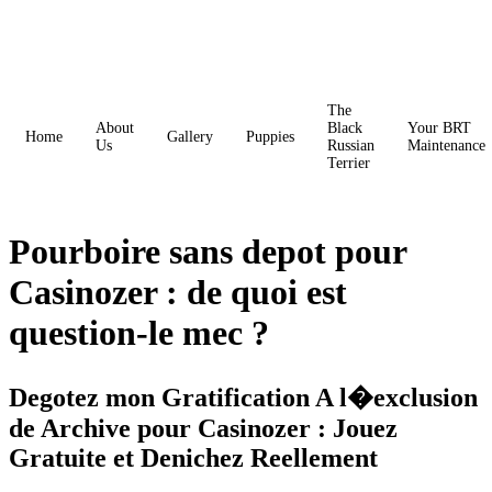
The
About
Black
Your BRT
Home
Gallery
Puppies
Us
Russian
Maintenance
Terrier
Pourboire sans depot pour
Casinozer : de quoi est
question-le mec ?
Degotez mon Gratification A l�exclusion
de Archive pour Casinozer : Jouez
Gratuite et Denichez Reellement