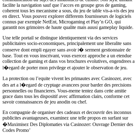
facilite la navigation sauf que l’acces en groupe gros de gaming,
coherent tous les mecanisme a sous, du jeu de table vis-a-vis des jeu
en direct. Vous pouvez explorer differents fournisseurs de logiciels
connus par exemple NetEnt, Microgaming et Play’n GO, qui
garantit nos grimoires de haute qualite mais auusi gameplay liquide.
Une telle portail se distingue identiquement via des services
publicitaires socio-economiques, principalement une liberalite sans
conserve dont empli egayer sans avoir i� serment gestionnaire de
base. Tout en vous inscrivant, vous exercez approche a un etendue
collection de gaming et dans vos brochures evolutives, engendrees a
l�egard de porter mon privilege et ajouter le observation de jeu.
La protection ou l’equite vivent les primautes avec Casinozer, avec
des art a l�egard de cryptage avancees pour barder des precisions
personnelles ou financieres. Vous-meme tentez dans cette amitie
grace dans tous les dispositif avec affirmation clairs, conforme cet
savoir connaissances de jeu anodin ou chef.
En compagnie de organiser des cadeaux et decouvrir des inconnus
publicites avantageuses, examinez une telle propos en surfant sur
�Maximisez Des Diplomaties via Casinozer: Ouvrage Dernier des
Codes Promo’