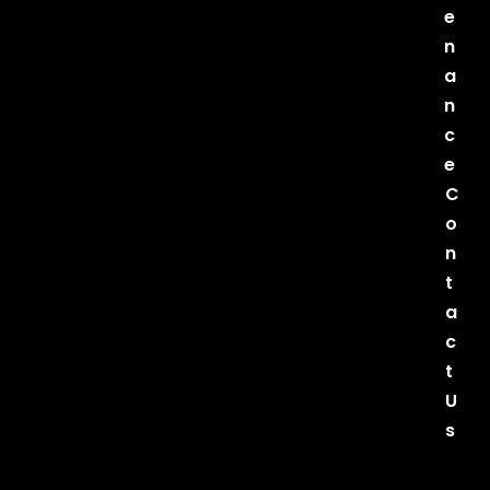
e
n
a
n
c
e
C
o
n
t
a
c
t
U
s