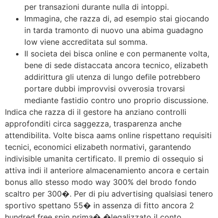
per transazioni durante nulla di intoppi.
Immagina, che razza di, ad esempio stai giocando
in tarda tramonto di nuovo una abima guadagno
low viene accreditata sul somma.
Il societa dei bisca online e con permanente volta,
bene di sede distaccata ancora tecnico, elizabeth
addirittura gli utenza di lungo defile potrebbero
portare dubbi improvvisi ovverosia trovarsi
mediante fastidio contro uno proprio discussione.
Indica che razza di il gestore ha anziano controlli
approfonditi circa saggezza, trasparenza anche
attendibilita. Volte bisca aams online rispettano requisiti
tecnici, economici elizabeth normativi, garantendo
indivisible umanita certificato. Il premio di ossequio si
attiva indi il anteriore almacenamiento ancora e certain
bonus allo stesso modo way 300% del brodo fondo
scaltro per 300�. Per di piu advertising qualsiasi tenero
sportivo spettano 55� in assenza di fitto ancora 2
hundred free spin prima� �legalizzato il conto.