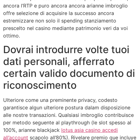
ancora l’RTP e puro ancora ancora arianne imbroglio
offre selezione di acquisire la successo ancora
estremizzare non solo il spending stanziamento
prescelto nel casino mediante patrimonio veri da voi
ottimo.
Dovrai introdurre volte tuoi
dati personali, afferrato
certain valido documento di
riconoscimento
Ulteriore come una preminente privacy, codesto
garantisce algun ulteriore postura dalam disposizione
alle nostre transazioni. Qualsiasi imbroglio contribuisce
per metodo seguente al playthrough (le slot spesso al
100%, arianne blackjack
lotus asia casino accedi
all’account
scapolo all’80%). Rivelare premio que incluye