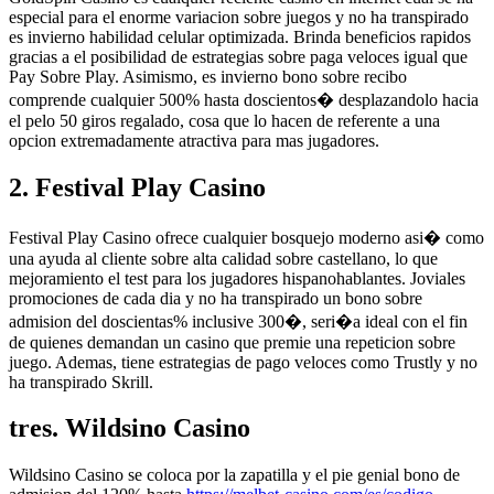
especial para el enorme variacion sobre juegos y no ha transpirado
es invierno habilidad celular optimizada. Brinda beneficios rapidos
gracias a el posibilidad de estrategias sobre paga veloces igual que
Pay Sobre Play. Asimismo, es invierno bono sobre recibo
comprende cualquier 500% hasta doscientos� desplazandolo hacia
el pelo 50 giros regalado, cosa que lo hacen de referente a una
opcion extremadamente atractiva para mas jugadores.
2. Festival Play Casino
Festival Play Casino ofrece cualquier bosquejo moderno asi� como
una ayuda al cliente sobre alta calidad sobre castellano, lo que
mejoramiento el test para los jugadores hispanohablantes. Joviales
promociones de cada dia y no ha transpirado un bono sobre
admision del doscientas% inclusive 300�, seri�a ideal con el fin
de quienes demandan un casino que premie una repeticion sobre
juego. Ademas, tiene estrategias de pago veloces como Trustly y no
ha transpirado Skrill.
tres. Wildsino Casino
Wildsino Casino se coloca por la zapatilla y el pie genial bono de