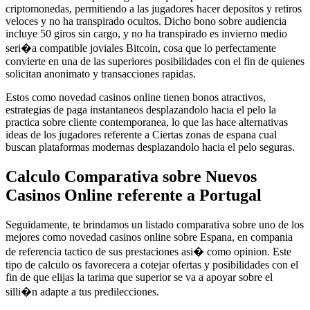
criptomonedas, permitiendo a las jugadores hacer depositos y retiros
veloces y no ha transpirado ocultos. Dicho bono sobre audiencia
incluye 50 giros sin cargo, y no ha transpirado es invierno medio
seri�a compatible joviales Bitcoin, cosa que lo perfectamente
convierte en una de las superiores posibilidades con el fin de quienes
solicitan anonimato y transacciones rapidas.
Estos como novedad casinos online tienen bonos atractivos,
estrategias de paga instantaneos desplazandolo hacia el pelo la
practica sobre cliente contemporanea, lo que las hace alternativas
ideas de los jugadores referente a Ciertas zonas de espana cual
buscan plataformas modernas desplazandolo hacia el pelo seguras.
Calculo Comparativa sobre Nuevos
Casinos Online referente a Portugal
Seguidamente, te brindamos un listado comparativa sobre uno de los
mejores como novedad casinos online sobre Espana, en compania
de referencia tactico de sus prestaciones asi� como opinion. Este
tipo de calculo os favorecera a cotejar ofertas y posibilidades con el
fin de que elijas la tarima que superior se va a apoyar sobre el
silli�n adapte a tus predilecciones.