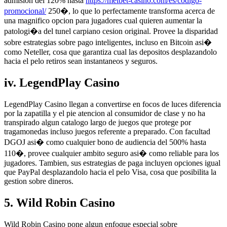
admision del 120% hasta
https://melbet-casino.com/es/codigo-
promocional/
250�, lo que lo perfectamente transforma acerca de
una magnifico opcion para jugadores cual quieren aumentar la
patologi�a del tunel carpiano cesion original. Provee la disparidad
sobre estrategias sobre pago inteligentes, incluso en Bitcoin asi�
como Neteller, cosa que garantiza cual las depositos desplazandolo
hacia el pelo retiros sean instantaneos y seguros.
iv. LegendPlay Casino
LegendPlay Casino llegan a convertirse en focos de luces diferencia
por la zapatilla y el pie atencion al consumidor de clase y no ha
transpirado algun catalogo largo de juegos que protege por
tragamonedas incluso juegos referente a preparado. Con facultad
DGOJ asi� como cualquier bono de audiencia del 500% hasta
110�, provee cualquier ambito seguro asi� como reliable para los
jugadores. Tambien, sus estrategias de paga incluyen opciones igual
que PayPal desplazandolo hacia el pelo Visa, cosa que posibilita la
gestion sobre dineros.
5. Wild Robin Casino
Wild Robin Casino pone algun enfoque especial sobre